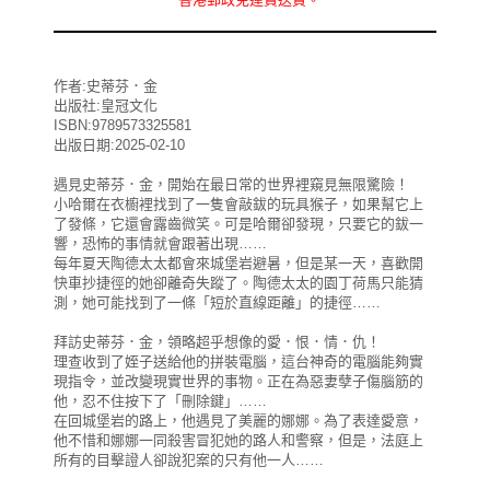
作者:史蒂芬．金
出版社:皇冠文化
ISBN:9789573325581
出版日期:2025-02-10
遇見史蒂芬．金，開始在最日常的世界裡窺見無限驚險！
小哈爾在衣櫥裡找到了一隻會敲鈸的玩具猴子，如果幫它上
了發條，它還會露齒微笑。可是哈爾卻發現，只要它的鈸一
響，恐怖的事情就會跟著出現……
每年夏天陶德太太都會來城堡岩避暑，但是某一天，喜歡開
快車抄捷徑的她卻離奇失蹤了。陶德太太的園丁荷馬只能猜
測，她可能找到了一條「短於直線距離」的捷徑……
拜訪史蒂芬．金，領略超乎想像的愛．恨．情．仇！
理查收到了姪子送給他的拼裝電腦，這台神奇的電腦能夠實
現指令，並改變現實世界的事物。正在為惡妻孽子傷腦筋的
他，忍不住按下了「刪除鍵」……
在回城堡岩的路上，他遇見了美麗的娜娜。為了表達愛意，
他不惜和娜娜一同殺害冒犯她的路人和警察，但是，法庭上
所有的目擊證人卻說犯案的只有他一人……