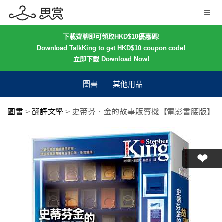
下載齊聊即可領取HKD$10優惠碼!
Download TalkKing to get HKD$10 coupon code!
立即下載 Download Now!
圖書
其他用品
圖書
>
翻譯文學
>
史蒂芬．金的故事販賣機【電影書腰版】