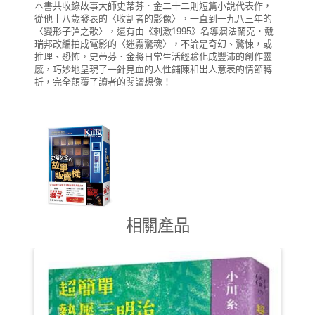
本書共收錄故事大師史蒂芬．金二十二則短篇小說代表作，
從他十八歲發表的〈收割者的影像〉，一直到一九八三年的
〈變形子彈之歌〉，還有由《刺激1995》名導演法蘭克．戴
瑞邦改編拍成電影的〈迷霧驚魂〉，不論是奇幻、驚悚，或
推理、恐怖，史蒂芬．金將日常生活經驗化成豐沛的創作靈
感，巧妙地呈現了一針見血的人性鋪陳和出人意表的情節轉
折，完全顛覆了讀者的閱讀想像！
相關產品