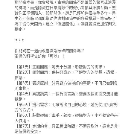
翻開這本書，你會發現，幸福的關係不是華麗的驚喜或浪漫
的排場，而是隱藏在日常縫隙中的微小關懷與細膩互動。無
論你正準備踏入一段新關係，還是已經和伴侶攜手多年，書
中的七個練習都能幫助你應對關係中的各種挑戰。準備好了
嗎？從今天開始，建立「恆溫關係」，讓愛變得更加深刻又
穩定。
✦✧✦
你能夠在一週內改善瀕臨破碎的關係嗎？
愛情的科學告訴你「可以」！
【第1天】正面回應：每天十分鐘，聆聽對方的需求。
【第2天】問對問題：保持好奇心，了解對方的夢想、恐懼、
信念。
【第3天】表達感謝：注意對方做得好的事情，不再只看到負
面事物。
【第4天】真誠讚美：一個負面言語，需要五個正面交流才能
抵銷。
【第5天】提出需求：明確說出自己的心境，避免使用批評對
方的方式。
【第6天】肢體碰觸：牽手、親吻、碰觸對方，小互動會帶來
大作用。
【第7天】定期約會：真正騰出時間，不隨意取消，這會是非
常值得的投資。