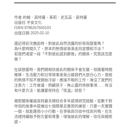
作者:約翰．高特曼、茱莉．史瓦茲．高特曼
出版社:平安文化
ISBN:9786267650103
出版日期:2025-02-10
還記得初次邂逅時，對彼此自然流露的好奇與甜蜜嗎？
為什麼時間久了，原本的熱情卻漸漸走向習慣和冷淡？
若我們渴望一段「不對彼此感到厭倦」的關係，究竟該怎麼
做？
在談戀愛時，我們總相信彼此的關係不會生變，但隨著時間
推移，生活壓力和日常瑣事漸漸占據我們大部分心力，曾經
的熱情不知不覺開始冷卻，應接不暇的工作，淹沒了我們的
注意力：工作會議、照顧孩子、無止盡的待辦事項……有沒
有什麼方法，能讓愛保持在「恆溫」狀態？
親密關係權威高特曼夫婦結合多年感情研究經驗，從數千對
伴侶的故事中提煉出七個簡單且實用的練習，只要一天實踐
一個，就能運用小小行動，在爭執與分歧中找到共鳴，在生
活裡持續給予對方愛和尊重，增強彼此的理解、信任與親密
感。