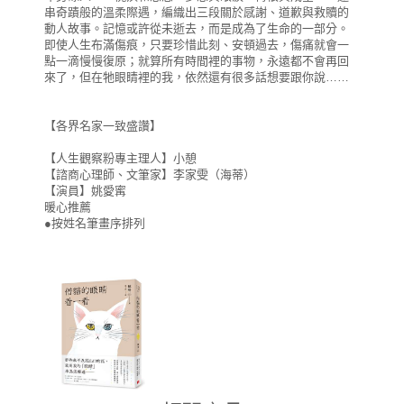
串奇蹟般的溫柔際遇，編織出三段關於感謝、道歉與救贖的
動人故事。記憶或許從未逝去，而是成為了生命的一部分。
即使人生布滿傷痕，只要珍惜此刻、安頓過去，傷痛就會一
點一滴慢慢復原；就算所有時間裡的事物，永遠都不會再回
來了，但在牠眼睛裡的我，依然還有很多話想要跟你說……
【各界名家一致盛讚】
【人生觀察粉專主理人】小憩
【諮商心理師、文筆家】李家雯（海蒂）
【演員】姚愛寗
暖心推薦
●按姓名筆畫序排列