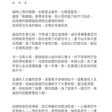
❊ ❊ ❊
貓咪小雪的眼睛，右眼是淡黃色，左眼是藍色，
據說「異瞳貓」會帶來幸福，但小雪的能力卻不只如此，
因為牠的眼睛還能映照出靈魂的身影，
並接受往生者的委託，召喚在世者前來……
飯田的年事已高，70多歲了還在當律師，卻在準備重要官司
的時候突然過世。就在他倒下的那天早上，妻子似乎有什麼
話想講，為了知道妻子被他打斷、沒說出口的那句話，飯田
一定要再見她一面。
洋一沒有父母，跟妹妹從小由外祖父養大，好不容易終於從
消防學校畢業了，沒想到卻遭烈焰吞噬，命喪火窟。為了讓
外祖父走出喪親陰霾，有一件事，他一定要親口告訴他的妹
妹不可。
加瀨的人生雖然悲慘，房東篤子卻視他如子，還教會他人生
的道理。但被迫裁員的加瀨卻欠下大筆房租，還沒還清債
務，他就搞垮了身體，橫死路邊。為了給篤子一個交代，無
論如何他都要重返人間。
因病猝逝的老律師、因公殉職的年輕消防員、一心報恩的中
年勞碌人――愧疚和思念、夢想與眼淚、悔恨與成全，一連