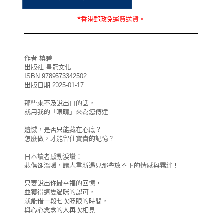
*
香港郵政
免運費
送貨。
作者:槙碧
出版社:皇冠文化
ISBN:9789573342502
出版日期:2025-01-17
那些來不及說出口的話，
就用我的「眼睛」來為您傳達──
遺憾，是否只能藏在心底？
怎麼做，才能留住寶貴的記憶？
日本讀者感動淚讚：
悲傷卻溫暖，讓人重新遇見那些放不下的情感與羈絆！
只要說出你最幸福的回憶，
並獲得這隻貓咪的認可，
就能借一段七次眨眼的時間，
與心心念念的人再次相見……