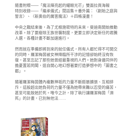
隨書附贈——「魔法陣亮起的耀眼光芒」雙面拉頁海報
特別收錄——「繼承儀式」閒話集＋番外篇：〈創始之庭與
誓言〉、〈新奧伯的厲害魔法〉＋四格漫畫！
中央之戰結束後，為了尤根施密特的未來，斐迪南開始推動
改革。除了要廢除王族世襲制度，更要立即決定新任的君騰
人選，各種計畫不斷加速進行。
然而就在準備即將到來的就任儀式，所有人都忙得不可開交
的同時，羅潔梅茵被女神降臨所干涉的記憶卻始終沒有恢
復，甚至忘記了那些她曾經最重視的人們。她對身邊同伴的
擔憂置若罔聞，逕自開心地幻想著要打造夢想中的「圖書之
都」。
隨著羅潔梅茵體內複數神祇的力量不斷膨脹擴張、互相排
斥，這股超出她負荷的力量不僅為她帶來難以忍受的痛苦，
甚至可能致她於死。唯今之計，除了執行讓羅潔梅茵「瀕
死」的計畫，已別無他法……