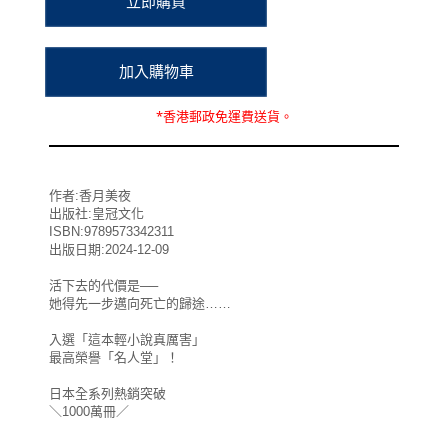
*
香港郵政
免運費
送貨。
作者:香月美夜
出版社:皇冠文化
ISBN:9789573342311
出版日期:2024-12-09
活下去的代價是──
她得先一步邁向死亡的歸途……
入選「這本輕小說真厲害」
最高榮譽「名人堂」！
日本全系列熱銷突破
＼1000萬冊／