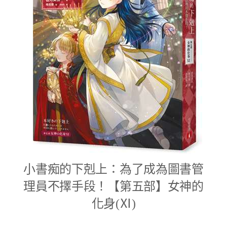
小書痴的下剋上：為了成為圖書管
理員不擇手段！【第五部】女神的
化身(Ⅺ)