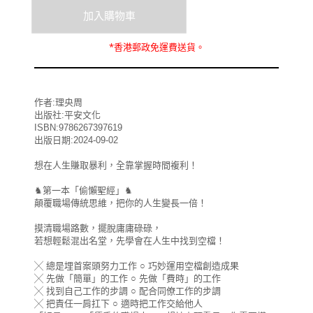
*
香港郵政
免運費
送貨。
作者:理央周
出版社:平安文化
ISBN:9786267397619
出版日期:2024-09-02
想在人生賺取暴利，全靠掌握時間複利！
♞第一本「偷懶聖經」♞
顛覆職場傳統思維，把你的人生變長一倍！
摸清職場路數，擺脫庸庸碌碌，
若想輕鬆混出名堂，先學會在人生中找到空檔！
╳ 總是埋首案頭努力工作 ○ 巧妙運用空檔創造成果
╳ 先做「簡單」的工作 ○ 先做「費時」的工作
╳ 找到自己工作的步調 ○ 配合同僚工作的步調
╳ 把責任一肩扛下 ○ 適時把工作交給他人