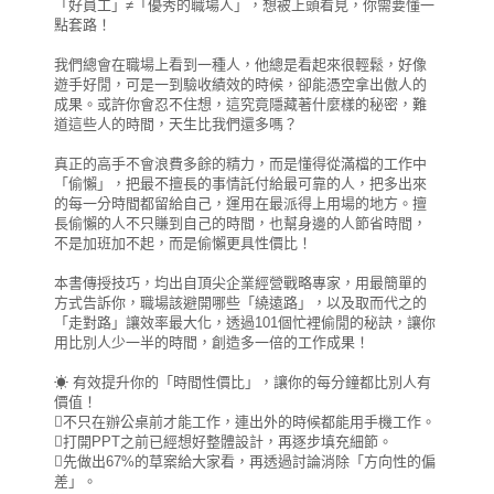
「好員工」≠「優秀的職場人」，想被上頭看見，你需要懂一
點套路！
我們總會在職場上看到一種人，他總是看起來很輕鬆，好像
遊手好閒，可是一到驗收績效的時候，卻能憑空拿出傲人的
成果。或許你會忍不住想，這究竟隱藏著什麼樣的秘密，難
道這些人的時間，天生比我們還多嗎？
真正的高手不會浪費多餘的精力，而是懂得從滿檔的工作中
「偷懶」，把最不擅長的事情託付給最可靠的人，把多出來
的每一分時間都留給自己，運用在最派得上用場的地方。擅
長偷懶的人不只賺到自己的時間，也幫身邊的人節省時間，
不是加班加不起，而是偷懶更具性價比！
本書傳授技巧，均出自頂尖企業經營戰略專家，用最簡單的
方式告訴你，職場該避開哪些「繞遠路」，以及取而代之的
「走對路」讓效率最大化，透過101個忙裡偷閒的秘訣，讓你
用比別人少一半的時間，創造多一倍的工作成果！
☀ 有效提升你的「時間性價比」，讓你的每分鐘都比別人有
價值！
不只在辦公桌前才能工作，連出外的時候都能用手機工作。
打開PPT之前已經想好整體設計，再逐步填充細節。
先做出67%的草案給大家看，再透過討論消除「方向性的偏
差」。