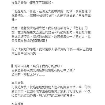
從我的畫作中窺見了五彩繽紛。
一起在月光下作畫、在滂沱大雨中共撐一把傘、享受靜謐的
晚餐時光……懷抱著寂寞的我們，久違地感受到了幸福的滋
味。
然而，隨著彼此逐漸靠近，我卻發現被剝奪了「色彩」的
她，竟開始接連失去說話的聲音和行動的能力。眼看她的生
命正急遽流逝，我突然意識到，原來造成這一切的原因，竟
是隱藏在暗處的那個秘密！
為了改變她的命運，我決定獻上最昂貴的代價──讓自己從她
的世界中徹底消失……
▍妳如同滿月，照亮了我內心的黑暗。
而我也將那束柔光照進妳烏雲密布的心中了嗎？
如果有，那就太好了……
本宮太陽
母親過世後，就過著避免與他人往來的獨居生活，唯一的興
趣是畫畫。就讀彩陽學園高校後與水無瀨月相識相戀，不久
後發現她罹患怪病，努力找尋能治療她的方法。
水無瀨月