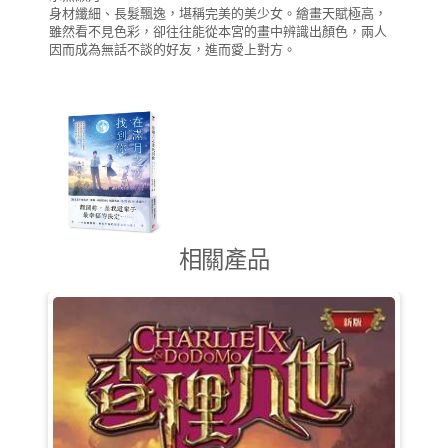
身材纖細、長髮飄逸，堪稱完美的美少女。繪畫天賦極高，
雖然看不見色彩，卻往往能從本宮的畫中辨識出顏色，兩人
因而成為無話不談的好友，進而愛上對方。
相關產品