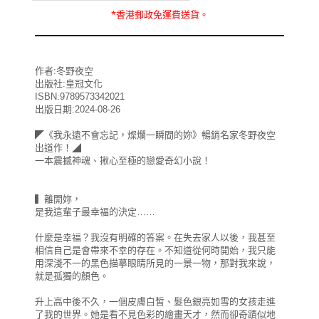
*
香港郵政
免運費
送貨。
作者:冬野夜空
出版社:皇冠文化
ISBN:9789573342021
出版日期:2024-08-26
◤《我永遠不會忘記，燦爛一瞬間的妳》暢銷名家冬野夜空
出道作！◢
一本震撼神魂、揪心至極的戀愛奇幻小說！
▍離開妳，
是我這輩子最幸福的決定……
什麼是幸福？我沒有明確的答案。在失去家人以後，我甚至
相信自己是會帶來不幸的存在。不知道從何時開始，我只能
用深淺不一的黑色描摹眼睛所見的一景一物，那對我來說，
就是孤獨的顏色。
升上高中後不久，一個皮膚白皙、髮色銀亮如雪的女孩走進
了我的世界。她是看不見色彩的繪畫天才，然而卻奇蹟似地