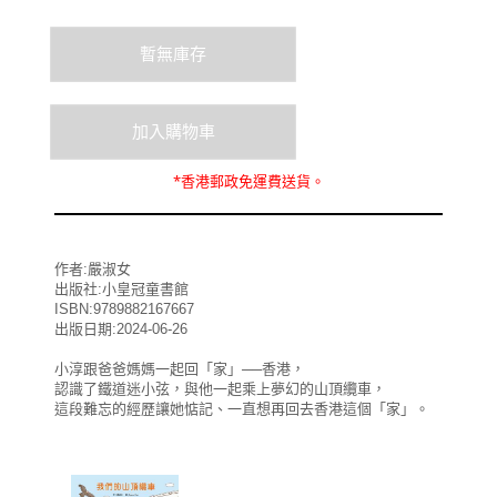
*
香港郵政
免運費
送貨。
作者:嚴淑女
出版社:小皇冠童書館
ISBN:9789882167667
出版日期:2024-06-26
小淳跟爸爸媽媽一起回「家」──香港，
認識了鐵道迷小弦，與他一起乘上夢幻的山頂纜車，
這段難忘的經歷讓她惦記、一直想再回去香港這個「家」。