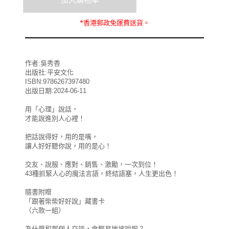
*
香港郵政
免運費
送貨。
作者:吳秀香
出版社:平安文化
ISBN:9786267397480
出版日期:2024-06-11
用「心理」說話，
才能說進別人心裡！
把話說得好，用的是嘴，
讓人好好聽你說，用的是心！
交友、說服、應對、銷售、激勵，一次到位！
43種抓緊人心的魔法言語，終結語塞，人生更出色！
隨書附贈
「跟著柴柴好好說」藏書卡
（六款一組）
為什麼和那個人交談，會輕易地被說服？