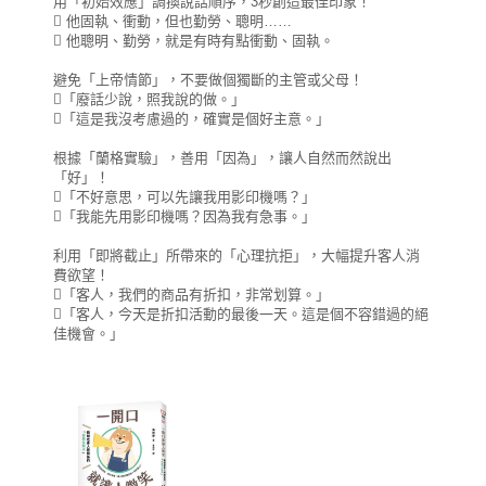
用「初始效應」調換說話順序，3秒創造最佳印象！
 他固執、衝動，但也勤勞、聰明……
 他聰明、勤勞，就是有時有點衝動、固執。
避免「上帝情節」，不要做個獨斷的主管或父母！
「廢話少說，照我說的做。」
「這是我沒考慮過的，確實是個好主意。」
根據「蘭格實驗」，善用「因為」，讓人自然而然說出
「好」！
「不好意思，可以先讓我用影印機嗎？」
「我能先用影印機嗎？因為我有急事。」
利用「即將截止」所帶來的「心理抗拒」，大幅提升客人消
費欲望！
「客人，我們的商品有折扣，非常划算。」
「客人，今天是折扣活動的最後一天。這是個不容錯過的絕
佳機會。」