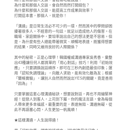
為什麼和那個人交談，會自然而然打開錢包？
為什麼和那個人交談，能提高工作成果與效率？
打開這本書，那個人，就是你！
「溝通」是日常生活必不可少的一環，然而其中的學問卻困
擾著很多人。不經意的一句話，就足以造成他人的傷害。在
職場、家庭關係中，要坦率說出自己的想法更是不容易。但
是，為什麼有些人總能帶著微笑、順暢地表達，既獲得想要
的結果，同時又維持良好的人際關係？
其中的秘密，正是心理學！韓國權威溝通專家吳秀香，彙整
出43種讓任何人都買單的「用心對話」技巧！利用「初始效
應」，只要調換說話順序，即可在三秒內創造最佳印象；運
用「認知失調理論」，向敵人求助，能有效化敵為友；根據
「蘭格實驗」，讓別人自然而然說出YES的關鍵，竟是善用
「因為」！
只要掌握這套心理溝通秘訣，想要說對話，再也不用繃緊神
經！從戀人到客人，上司到下屬，你的魔法言語，會為每個
人帶來更多幸福感。最重要的是，表達無阻、溝通無礙，從
此不再語塞心悶，人生更加一帆風順！
★這樣溝通，人生說得通！