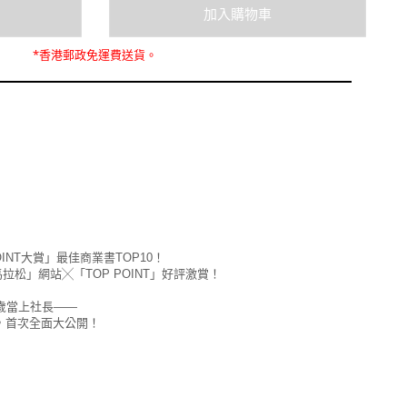
*
香港郵政
免運費
送貨。
INT大賞」最佳商業書TOP10！
馬拉松」網站╳「TOP POINT」好評激賞！
4歲當上社長――
，首次全面大公開！