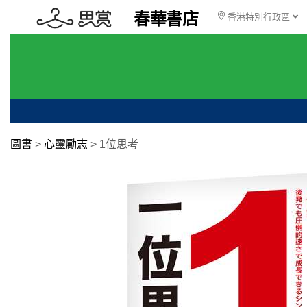
春華書店
香港特別行政區
圖書
>
心靈勵志
>
1位思考