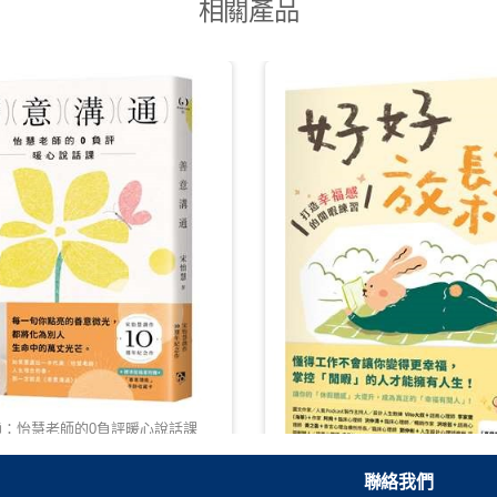
相關產品
通：怡慧老師的0負評暖心說話課
HKD 117.00
聯絡我們
好好放鬆