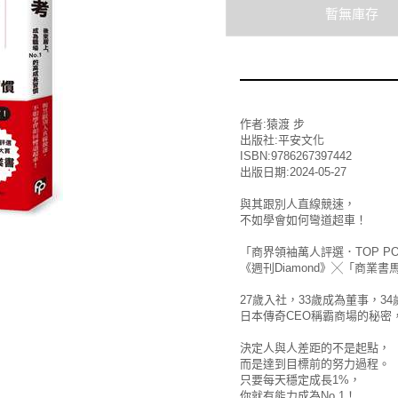
作者:猿渡 步
出版社:平安文化
ISBN:9786267397442
出版日期:2024-05-27
與其跟別人直線競速，
不如學會如何彎道超車！
「商界領袖萬人評選．TOP PO
《週刊Diamond》╳「商業書
27歲入社，33歲成為董事，3
日本傳奇CEO稱霸商場的秘密
決定人與人差距的不是起點，
而是達到目標前的努力過程。
只要每天穩定成長1%，
你就有能力成為No.1！