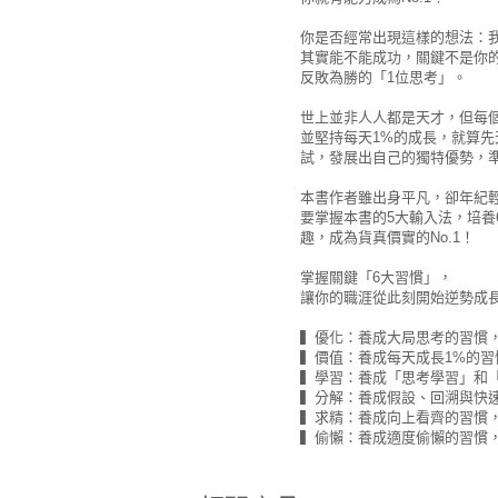
你是否經常出現這樣的想法：
其實能不能成功，關鍵不是你
反敗為勝的「1位思考」。
世上並非人人都是天才，但每
並堅持每天1%的成長，就算
試，發展出自己的獨特優勢，
本書作者雖出身平凡，卻年紀輕
要掌握本書的5大輸入法，培
趣，成為貨真價實的No.1！
掌握關鍵「6大習慣」，
讓你的職涯從此刻開始逆勢成
▍優化：養成大局思考的習慣
▍價值：養成每天成長1%的習
▍學習：養成「思考學習」和
▍分解：養成假設、回溯與快
▍求精：養成向上看齊的習慣，
▍偷懶：養成適度偷懶的習慣