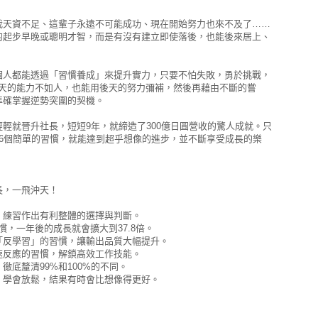
我天資不足、這輩子永遠不可能成功、現在開始努力也來不及了……
的起步早晚或聰明才智，而是有沒有建立即使落後，也能後來居上、
個人都能透過「習慣養成」來提升實力，只要不怕失敗，勇於挑戰，
先天的能力不如人，也能用後天的努力彌補，然後再藉由不斷的嘗
準確掌握逆勢突圍的契機。
輕就晉升社長，短短9年，就締造了300億日圓營收的驚人成就。只
養6個簡單的習慣，就能達到超乎想像的進步，並不斷享受成長的樂
長，一飛沖天！
，練習作出有利整體的選擇與判斷。
慣，一年後的成長就會擴大到37.8倍。
「反學習」的習慣，讓輸出品質大幅提升。
速反應的習慣，解鎖高效工作技能。
徹底釐清99%和100%的不同。
，學會放鬆，結果有時會比想像得更好。