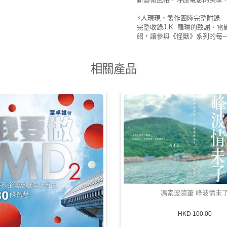
⚡人現現，製作團隊完整附錄
完整收錄J.K. 羅琳的致謝
紹，讓參與《怪獸》系列的每
相關產品
馮素波隨筆 峰波情未
HKD 100.00