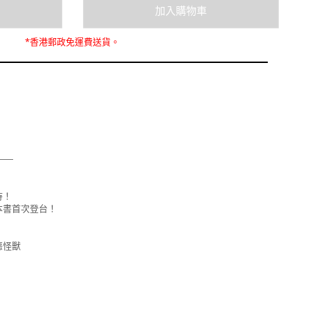
*
香港郵政
免運費
送貨。
——
待！
本書首次登台！
惡怪獸