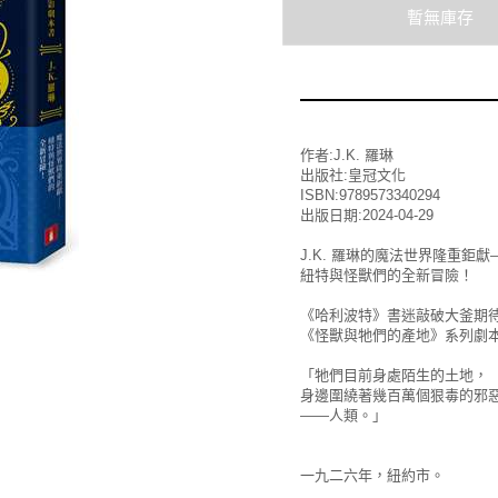
作者:J.K. 羅琳
出版社:皇冠文化
ISBN:9789573340294
出版日期:2024-04-29
J.K. 羅琳的魔法世界隆重鉅獻
紐特與怪獸們的全新冒險！
《哈利波特》書迷敲破大釜期
《怪獸與牠們的產地》系列劇
「牠們目前身處陌生的土地，
身邊圍繞著幾百萬個狠毒的邪
——人類。」
一九二六年，紐約市。