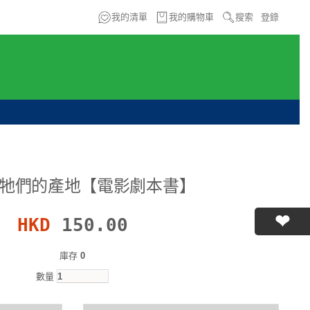
我的清單
我的購物車
搜索
登錄
牠們的產地【電影劇本書】
HKD
150.00
庫存
0
數量