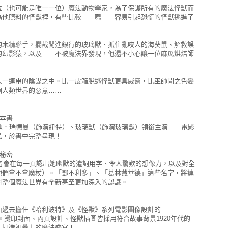
位（也可能是唯一一位）魔法動物學家，為了保護所有的魔法怪獸而
為他照料的怪獸裡，有些比較……嗯……容易引起恐慌的怪獸逃進了
。
的木精聯手，攔截闖進銀行的玻璃獸、抓住亂咬人的海葵鼠、解救誤
的幻影猿，以及——不被魔法界發現，他還不小心讓一位麻瓜烘焙師
入一連串的陰謀之中。比一皮箱脫逃怪獸更具威脅，比巫師聞之色變
個人類世界的惡意……
本書
艾迪．瑞德曼（飾演紐特）、玻璃獸（飾演玻璃獸）領銜主演……電影
思，於書中完整呈現！
秘密
，讀者會在每一頁認出她幽默的遣詞用字、令人驚歎的想像力，以及對全
他們拿不拿魔杖）。「鄧不利多」、「葛林戴華德」這些名字，將連
對整個魔法世界有全新甚至更加深入的認識。
由過去擔任《哈利波特》及《怪獸》系列電影圖像設計的
操刀。燙印封面、內頁設計、怪獸插圖皆採用符合故事背景1920年代的
，打造視覺上的魔法盛宴！