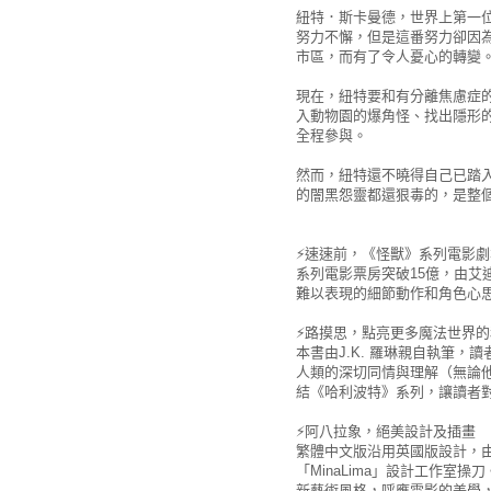
紐特．斯卡曼德，世界上第一
努力不懈，但是這番努力卻因
市區，而有了令人憂心的轉變
現在，紐特要和有分離焦慮症
入動物園的爆角怪、找出隱形
全程參與。
然而，紐特還不曉得自己已踏
的闇黑怨靈都還狠毒的，是整
⚡速速前，《怪獸》系列電影劇
系列電影票房突破15億，由
難以表現的細節動作和角色心
⚡路摸思，點亮更多魔法世界的
本書由J.K. 羅琳親自執筆
人類的深切同情與理解（無論
結《哈利波特》系列，讓讀者
⚡阿八拉象，絕美設計及插畫
繁體中文版沿用英國版設計，
「MinaLima」設計工作室
新藝術風格，呼應電影的美學