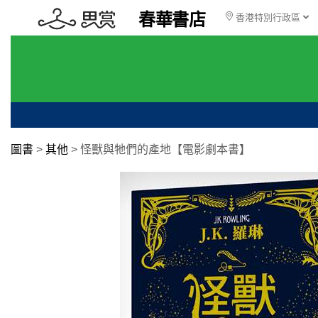
春華書店
香港特別行政區
圖書
>
其他
>
怪獸與牠們的產地【電影劇本書】