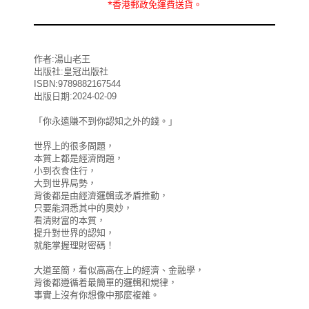
*
香港郵政
免運費
送貨。
作者:湯山老王
出版社:皇冠出版社
ISBN:9789882167544
出版日期:2024-02-09
「你永遠賺不到你認知之外的錢。」
世界上的很多問題，
本質上都是經濟問題，
小到衣食住行，
大到世界局勢，
背後都是由經濟邏輯或矛盾推動，
只要能洞悉其中的奧妙，
看清財富的本質，
提升對世界的認知，
就能掌握理財密碼！
大道至簡，看似高高在上的經濟、金融學，
背後都遵循着最簡單的邏輯和規律，
事實上沒有你想像中那麼複雜。