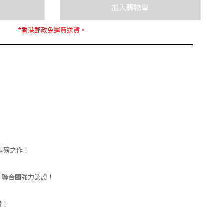
*
香港郵政
免運費
送貨。
練重磅之作！
、聯合國強力認證！
讚！