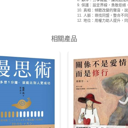
9. 保護：設定界線，勇敢拒
10. 真相：傾聽改變的聲音
11. 人脈：尋找同盟，整合不
12. 地位：用權力助人提升
相關產品