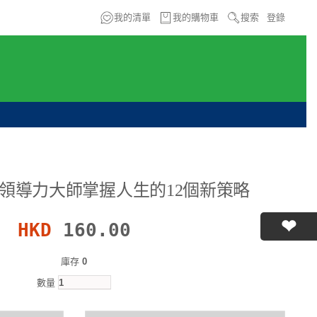
我的清單
我的購物車
搜索
登錄
領導力大師掌握人生的12個新策略
HKD
160.00
庫存
0
數量