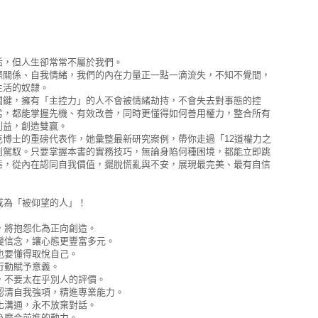
活，但人生卻常常不屬於我們。
際關係、自我情緒，我們的內在力量正一點一滴流失，不知不覺間，
生活的奴隸。
關鍵，擁有「主控力」的人不會被情緒劫持，不會失去對事態的控
劣，都能掌握先機、有效改善，同時更懂得如何善用權力，整合所有
利益，創造雙贏。
克博士的重磅代表作，她彙整最新研究案例，帶你走過「12道權力之
到駕馭。只要掌握本書的實務技巧，無論身陷何種困境，都能立即跳
態，從內在認同自我價值，擺脫慌亂與不安，展現最完美、最有自信
成為「被仰望的人」！
圖，將抱怨化為正向創造。
改變信念，讓心態更豐富多元。
時也要懂得取悅自己。
為行動賦予意義。
化，不要太在乎別人的評價。
，認清自我強項，精進專業能力。
製化溝通，永不放棄對話。
成為磨合前進的動力。