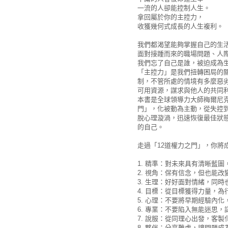
一流的人卻能控制人生。
拿回屬於你的主控力，
收獲幾何式成長的人生複利。
我們都渴望能夠掌握自己的生
面對接踵而來的職場問題、人
我們忘了自己是誰，被迫成為
「主控力」是我們扭轉困局的
制，不管所處的情境有多麼惡
可用資源，謀求與他人的共同
本書是全球領導力大師梅爾尼
門」，化被動為主動，從失控
脫心理漩渦，迅速恢復最佳狀
的自己。
走過「12道權力之門」，你將
1. 精準：對未來具有清晰藍
2. 視角：保有信念，但也能
3. 生理：好好面對情緒，同
4. 目標：從目標獲得力量，
5. 心理：不要將早期經驗內
6. 專業：不要陷入無能迷思
7. 說服：從同理心出發，客
8. 夥伴：分享難處，讓問題