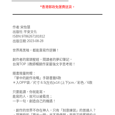
*
香港郵政
免運費
送貨。
作者:宋怡慧
出版社:平安文化
ISBN:9786267181812
出版日期:2023-08-28
世界再黑暗，都能靠寫作逆轉！
創作者的案頭聖經，閱讀者的夢幻筆記，
台灣TOP 1教師暢銷作家最強文字思考術！
隨書限量附贈：
「掌中的創作攻略」手跡書籤6款
＊入OPP袋／尺寸:6.5(左右)x14 (上下)cm／彩色／6款
只要能讀，你就能寫。
能寫的人，就可以被看見；
一字一句，創造自己的機遇！
．創作的世界不存在神人，只有「刻意練習」的普通人？
．提筆時的「靈光一閃」並不是偶然，而是平時累積的必