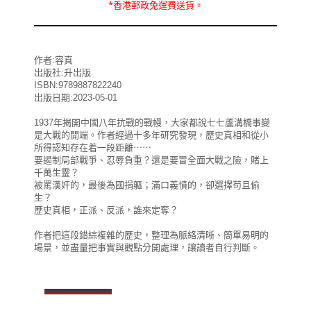
*
香港郵政
免運費
送貨。
作者:容真
出版社:升出版
ISBN:9789887822240
出版日期:2023-05-01
1937年揭開中國八年抗戰的戰幔，大家都說七七蘆溝橋事變
是大戰的開端。作者經過十多年研究發現，歷史真相和從小
所得認知存在着一段距離⋯⋯
要遏制局部戰爭、忍辱負重？還是要冒全面大戰之險，賭上
千萬生靈？
被罵漢奸的，最後為國捐軀；滿口義憤的，卻選擇苟且偷
生？
歷史真相，正派、反派，誰來定奪？
作者把這段錯綜複雜的歷史，整理為脈絡清晰、簡單易明的
場景，並盡量把事實與觀點分開處理，讓讀者自行判斷。