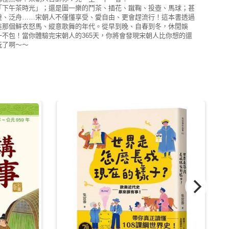
「下午茶時光」；還是圖一樂的鬥茶、插花、蹴鞠、投壺、馬球；甚
遊、泛舟……宋朝人不僅懂享受、愛自由、更會趕流行！這本書透過
進那個鮮衣怒馬、縱意歌舞的年代。從早到晚、自春到冬，休閒娛
不包！當你體驗完宋朝人的365天，你將會發現宋朝人比你想的還
玩了啊～～