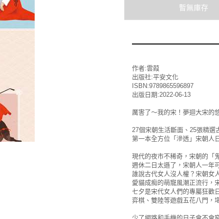
作者:雲葭
出版社:平安文化
ISBN:9789865596897
出版日期:2022-06-13
厲害了～我的宋！夢迴大宋的
27個宋朝生活斷面、25張精選
第一本全方位「滲透」宋朝人
現代的夜市不稀奇，宋朝的「
週休二日太遜了，宋朝人一年可
誰說古代女人沒人權？宋朝女
愛貓成痴的萌寵風潮正流行，
七夕是宋代女人們的專屬狂歡
弈棋、雙陸等遊戲五花八門，
少了網路和手機的日子會不會