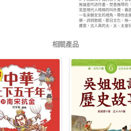
無論是吟詩作畫、焚香撫琴的
至是現代人時興的叫外賣、春
一名宋朝女生的視角，帶你走
樂、詩詞歌賦、節日文化，無一
厲害，古人真的太、太、太會
相關產品