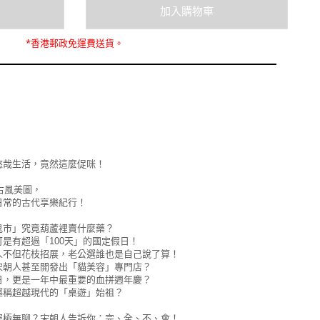
*
香港郵政
免運費
送貨。
悠哉生活，竟然這麼促咪！
古風美圖，
日常的古代享樂紀行！
鬼市」究竟葫蘆裡賣什麼藥？
是有超過「100天」的國定假日！
人不但花枝招展，老公選誰也是自己說了算！
宋朝人甚至開發出「貓美容」專門店？
日，更是一年中最重要的血拼週年慶？
堪稱超越現代的「桌遊」始祖？
窮極無聊？宋朝人告訴你：完、全、不、會！