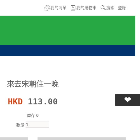
我的清單
我的購物車
搜索
登錄
來去宋朝住一晚
HKD
113.00
庫存
0
數量