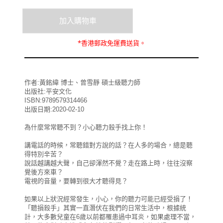
*
香港郵政
免運費
送貨。
作者:黃銘緯 博士、曾雪靜 碩士級聽力師
出版社:平安文化
ISBN:9789579314466
出版日期:2020-02-10
為什麼常常聽不到？小心聽力殺手找上你！
講電話的時候，常聽錯對方說的話？在人多的場合，總是聽
得特別辛苦？
說話越講越大聲，自己卻渾然不覺？走在路上時，往往沒察
覺後方來車？
電視的音量，要轉到很大才聽得見？
如果以上狀況經常發生，小心，你的聽力可能已經受損了！
「聽損殺手」其實一直潛伏在我們的日常生活中，根據統
計，大多數兒童在6歲以前都罹患過中耳炎，如果處理不當，