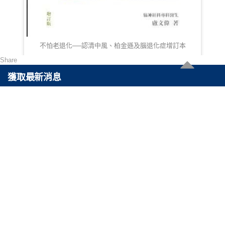
不怕老退化──認清中風、柏金遜及腦退化症增訂本
Share
HKD 138.00
獲取最新消息
可以通過訂閲最快得到關於最新產品以及最高折扣的消息。
聯絡我們
電郵 :
cs@reasonable.shop
聯絡電話 :
(852)3590-4869 (香港)
(86)400-088-0638 (内地)
版權所有 © 思齊軟件有限公司 2026