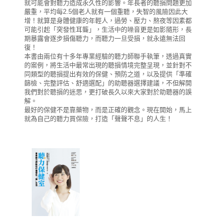
就可能會對聽力造成永久性的影響。年長者的聽損問題更加
嚴重，平均每2.5個老人就有一個重聽，失智的風險因此大
增！就算是身體健康的年輕人，過勞、壓力、熬夜等因素都
可能引起「突發性耳聾」，生活中的噪音更是如影隨形，長
期暴露會逐步損傷聽力，而聽力一旦受損，就永遠無法回
復！
本書由兩位有十多年專業經驗的聽力師聯手執筆，透過真實
的案例，將生活中最常出現的聽損情境完整呈現，並針對不
同類型的聽損提出有效的保健、預防之道，以及提供「準確
篩檢、完整評估、舒適選配」的助聽器選擇建議，不但解開
我們對於聽損的迷思，更打破長久以來大家對於助聽器的誤
解。
最好的保健不是靠藥物，而是正確的觀念。現在開始，馬上
就為自己的聽力買保險，打造「聲聲不息」的人生！