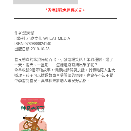
*
香港郵政
免運費
送貨。
作者:湯素蘭
出版社:小麥文化 WHEAT MEDIA
ISBN:9789888624140
出版日期:2019-10-28
善良戇直的笨狼烏龍百出，引發連場笑話！笨狼種樹，過了
一天、兩天、一星期……怎樣還沒有結出果子呢？
全書收錄9個笨狼故事，情節詼諧惹笑之餘，其實暗藏人生大
道理。孩子可以透過故事享受閱讀的樂趣，也會在不知不覺
中學習到善良、真誠和樂於助人等良好品格。