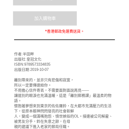
*
香港郵政
免運費
送貨。
作者:半田畔
出版社:皇冠文化
ISBN:9789573334835
出版日期:2019-10-07
離別帶來的，並非只有悲傷和寂寞，
所以一定要傳達給你。
不用擔心信件寄丟，不需要面對面說再見——
讓道別的眼淚也充滿溫暖，這是「離別郵務課」最溫柔的物
語。
懷抱著夢想來到東京的佐佐羅鈴，在大都市充滿壓力的生活
下，從原本眼神閃閃發亮的社會新鮮
人，變成一個滿嘴抱怨、憤世嫉俗的OL。接連被公司解雇、
被男友分手，鈴在失意之餘，在母
親的建議下進入老家的郵局任職。