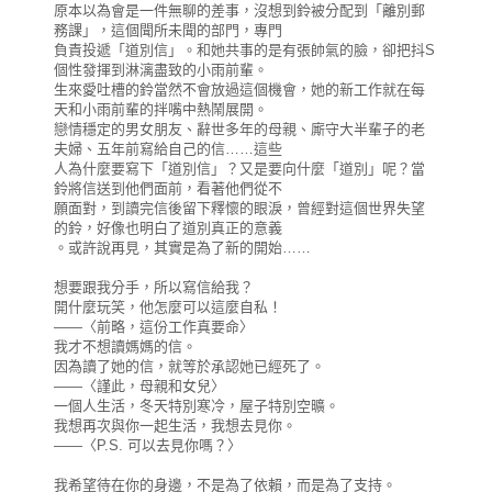
原本以為會是一件無聊的差事，沒想到鈴被分配到「離別郵
務課」，這個聞所未聞的部門，專門
負責投遞「道別信」。和她共事的是有張帥氣的臉，卻把抖S
個性發揮到淋漓盡致的小雨前輩。
生來愛吐槽的鈴當然不會放過這個機會，她的新工作就在每
天和小雨前輩的拌嘴中熱鬧展開。
戀情穩定的男女朋友、辭世多年的母親、廝守大半輩子的老
夫婦、五年前寫給自己的信……這些
人為什麼要寫下「道別信」？又是要向什麼「道別」呢？當
鈴將信送到他們面前，看著他們從不
願面對，到讀完信後留下釋懷的眼淚，曾經對這個世界失望
的鈴，好像也明白了道別真正的意義
。或許說再見，其實是為了新的開始……
想要跟我分手，所以寫信給我？
開什麼玩笑，他怎麼可以這麼自私！
——〈前略，這份工作真要命〉
我才不想讀媽媽的信。
因為讀了她的信，就等於承認她已經死了。
——〈謹此，母親和女兒〉
一個人生活，冬天特別寒冷，屋子特別空曠。
我想再次與你一起生活，我想去見你。
——〈P.S. 可以去見你嗎？〉
我希望待在你的身邊，不是為了依賴，而是為了支持。