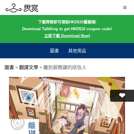
下載齊聊即可領取HKD$10優惠碼!
Download TalkKing to get HKD$10 coupon code!
立即下載 Download Now!
圖書
其他用品
圖書
>
翻譯文學
>
離別郵務課的送信人