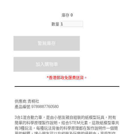
庫存
0
數量
*
香港郵政
免運費
送貨。
供應商:青桐社
產品編號:9789887760580
3合1混合動力車，是由小朋友親自組裝的紙模型玩具，附有
簡單的科學原理製作說明。結合STEM元素，這款紙模型車共
有3種玩法，每種玩法背後的科學原理都在製作說明作一個簡
單的解釋，讓小朋友可以在組裝及玩樂的過程中，享受製作