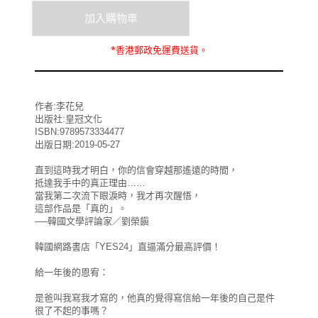
*
香港郵政
免運費
送貨。
作者:李花兒
出版社:皇冠文化
ISBN:9789573334477
出版日期:2019-05-27
直到這時我才明白，你的信會穿越那遙遠的時間，
抵達我手中的真正理由……
當我第二次流下眼淚時，我才再次醒悟，
這部作品是「真的」。
──韓國文學評論家／劉榮鎭
韓國網路書店「YES24」直逼滿分最高評價！
給一年後的恩宥：
是爸叫我寫我才寫的，他真的覺得寫信給一年後的自己是件
很了不起的事嗎？