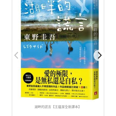
湖畔的謊言【王蘊潔全新譯本】