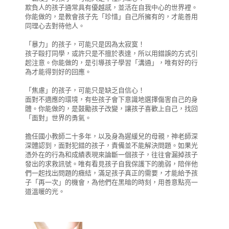
欺負人的孩子通常具有優越感，並活在自我中心的世界裡。
你能做的，是教會孩子先「珍惜」自己所擁有的，才能善用
同理心去對待他人。
「暴力」的孩子，可能只是因為太寂寞！
孩子毆打同學，或許只是不擅於表達，所以用錯誤的方式引
起注意。你能做的，是引導孩子學習「溝通」，唯有好的行
為才能得到好的回應。
「焦慮」的孩子，可能只是缺乏自信心！
面對不適應的環境，有些孩子會下意識地選擇傷害自己的身
體。你能做的，是鼓勵孩子改變，讓孩子喜歡上自己，找回
「面對」世界的勇氣。
擔任國小教師二十多年，以及身為遲緩兒的母親，神老師深
深體認到，面對犯錯的孩子，責備並不能解決問題。如果光
憑外在的行為和成績表現來論斷一個孩子，往往會漏掉孩子
發出的求救訊號。唯有看見孩子自我保護下的脆弱，陪伴他
們一起找出問題的癥結，滿足孩子真正的需要，才能給予孩
子「再一次」的機會，為他們在黑暗的時刻，用善意點亮一
道溫暖的光。