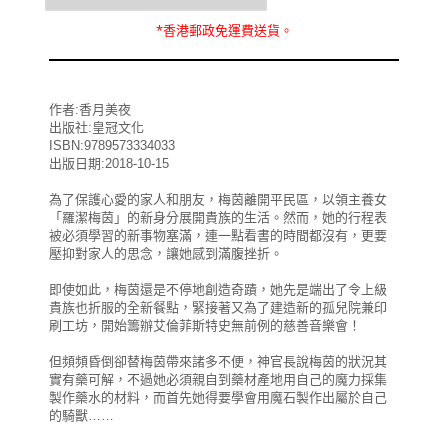
*
香港郵政
免運費
送貨。
作者:香月美夜
出版社:皇冠文化
ISBN:9789573334033
出版日期:2018-10-15
為了保護心愛的家人和朋友，梅茵離開平民區，以領主養女
「羅潔梅茵」的新身分展開貴族的生活。然而，她的行程表
被必須學習的新事物塞滿，連一點看書的時間都沒有，更要
壓抑對家人的思念，讓她感到滿腹挫折。
即使如此，梅茵還是不停地創造奇蹟，她先是端出了令上級
貴族也折服的全新餐點，緊接著又為了建造新的孤兒院兼印
刷工坊，開始籌辦艾倫菲斯特史無前例的慈善音樂會！
但頻頻昏倒卻替梅茵帶來諸多不便，神官長說梅茵的狀況其
實有藥可解，不過她必須親自到藥材產地用自己的魔力採集
製作藥水的材料，而首先她得要學會用魔石製作出屬於自己
的騎獸……