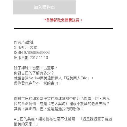
*
香港郵政
免運費
送貨。
作者:苗啟誠
出版社:平裝本
ISBN:9789869569903
出版日期:2017-11-13
除了棒球、雪茄、古董車，
你對古巴的了解有多少？
就讓台灣No.1中南美旅遊達人「玩美南人Eric」，
帶你看見完全不一樣的古巴！
你對古巴的印象還停留在棒球轉播中的紅色閃電、切‧格瓦
拉的革命情懷，或是《老人與海》裡永不放棄的老漁夫嗎？
其實，真正的古巴，遠遠超過我們的想像：
●古巴的美麗，讓哥倫布也忍不住驚嘆：「這是我這輩子看過
最美的天堂！」