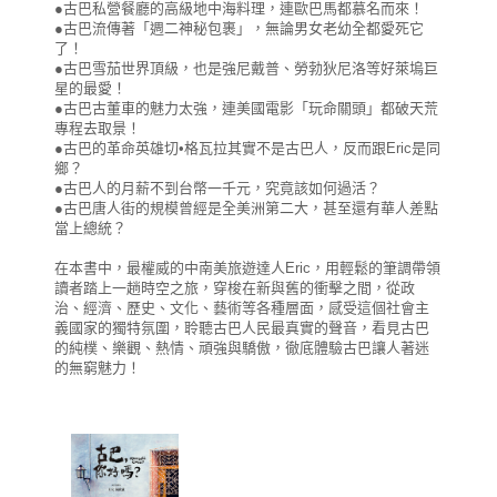
●古巴私營餐廳的高級地中海料理，連歐巴馬都慕名而來！
●古巴流傳著「週二神秘包裹」，無論男女老幼全都愛死它
了！
●古巴雪茄世界頂級，也是強尼戴普、勞勃狄尼洛等好萊塢巨
星的最愛！
●古巴古董車的魅力太強，連美國電影「玩命關頭」都破天荒
專程去取景！
●古巴的革命英雄切•格瓦拉其實不是古巴人，反而跟Eric是同
鄉？
●古巴人的月薪不到台幣一千元，究竟該如何過活？
●古巴唐人街的規模曾經是全美洲第二大，甚至還有華人差點
當上總統？
在本書中，最權威的中南美旅遊達人Eric，用輕鬆的筆調帶領
讀者踏上一趟時空之旅，穿梭在新與舊的衝擊之間，從政
治、經濟、歷史、文化、藝術等各種層面，感受這個社會主
義國家的獨特氛圍，聆聽古巴人民最真實的聲音，看見古巴
的純樸、樂觀、熱情、頑強與驕傲，徹底體驗古巴讓人著迷
的無窮魅力！