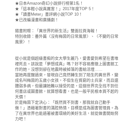
★日本Amazon奇幻小說排行榜第1名！
★「這本輕小說真厲害！」2017年度TOP 5！
★「讀書Meter」書評網小說TOP 10！
★已改編漫畫和廣播劇！
隨書附贈：「異世界的新生活」雙面拉頁海報！
特別收錄：番外篇〈沒有梅茵的日常風景〉、〈不變的日常
風景〉！
從小就是個超級書痴的女大學生麗乃，愛書愛到希望在書堆
裡死去。該說是「夢想成真」嗎？好不容易應徵上圖書館工
作的她，沒想到卻在地震時被掉落的書給活埋……
當她再度醒過來，發現自己竟然轉生到了陌生的異世界，變
成名叫梅茵的五歲小女孩，不但生在貧窮的士兵家，而且還
體弱多病，但最讓她難以接受的是，這個世界完全找不到任
何書店或圖書館，就算想看書，也是一般平民根本買不起的
天價！
於是梅茵下定決心：「既然買不到書，那我就自己動手
做！」憑藉著對書的滿腔熱情，目標是成為圖書管理員。為
了在異世界也能過著被書環繞的美好生活，就從做書開始努
力吧！