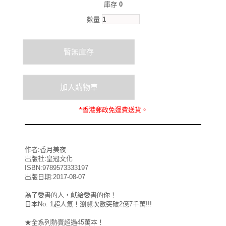
庫存
0
數量
*
香港郵政
免運費
送貨。
作者:香月美夜
出版社:皇冠文化
ISBN:9789573333197
出版日期:2017-08-07
為了愛書的人，獻給愛書的你！
日本No. 1超人氣！瀏覽次數突破2億7千萬!!!
★全系列熱賣超過45萬本！