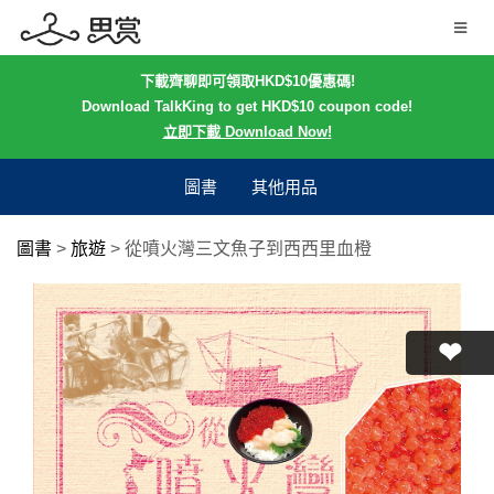
下載齊聊即可領取HKD$10優惠碼!
Download TalkKing to get HKD$10 coupon code!
立即下載 Download Now!
圖書
其他用品
圖書
>
旅遊
>
從噴火灣三文魚子到西西里血橙