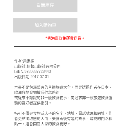
*
香港郵政
免運費
送貨。
作者:梁家權
出版社:信報出版社有限公司
ISBN:9789887728443
出版日期:2017-07-31
本書不是包羅萬有的普通旅遊大全，而是透過作者在日本、
歐洲各地發掘被我們忽略的
或從來不認識的非一般飲食物事，向追求非一般旅遊飲食體
驗的愛好者提供指引。
指引不僅是食物或店子的名字、地址、電話號碼和網址，作
者更點出取態的因由，美食背後有趣的故事，尋找的門路和
貼士，還會開闊大家的飲食視野。