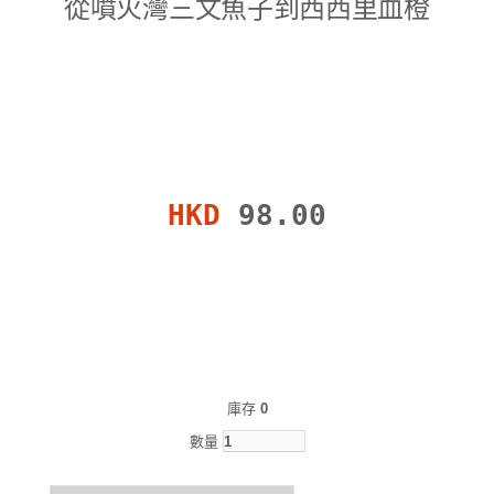
從噴火灣三文魚子到西西里血橙
HKD
98.00
庫存
0
數量