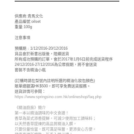
供應商:青馬文化
產品編號:oilset
重量:100g
注意事項
預購期﹕1/12/2016-20/12/2016
貨品會於新書出版後，陸續送貨
所有成功預購的訂單，會於2017年1月6日前完成送貨程序
24/12/2016-27/12/2016為公眾假期，將不會送貨
套裝不含精油小瓶
(訂購時請在型號內註明所選的精油化妝包顏色)
賬單總額滿HK$500，即可享免費送貨服務。
送貨詳情可參閱：
https://www.springsino.com.hk/onlineshop/faq.php
《精油廚房》簡介
第一本以精油調味的中文食譜！
香草為菜式添香提鮮，可減少使用加工調味料；
以天然香草提煉的高品質精油入饌，
只要份量恰當，既可滿足味蕾，更添安心方便。