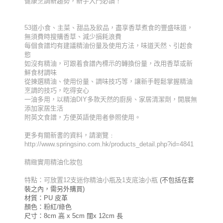
健康烹調新趨勢，新手入門必讀！
53道小食、主菜、甜品及飲品，盡享香草煮食的豐盛味道，
無須費時搜購香草、減少損耗浪費
每個食譜均有建議精油份量及使用方法，味道天然、引起食
慾
如沒有精油，可跟着食譜內標示的轉換份量，改用香草或新
鮮食材調味
從揀選精油、使用份量、調味技巧等，讓新手輕鬆掌握精油
烹調的技巧，吃得安心
一油多用，以精油DIY多款天然的廚房、家居清潔劑，開展無
添加家居生活
附英文食譜，方便英語使用者參照使用。
更多有關新書的資料，請瀏覽﹕
http://www.springsino.com.hk/products_detail.php?id=4841
精緻實用精油化妝包
特點：可放置12支迷你精油小瓶及1支底油小瓶
(不包括在套
裝之內，需另外購買)
材質：PU 皮革
顏色：粉紅/綠色
尺寸：8cm 高 x 5cm 闊x 12cm 長