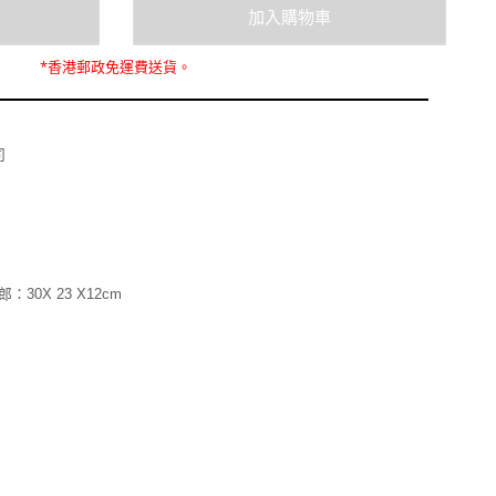
*
香港郵政
免運費
送貨。
司
郎：30X 23 X12cm