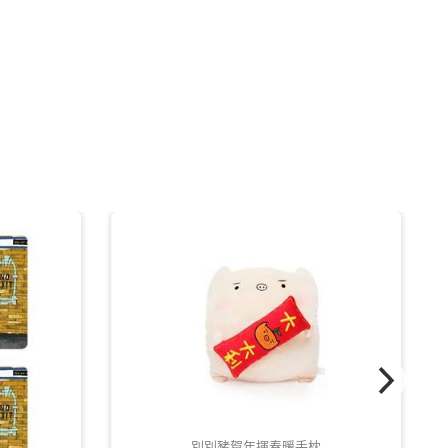
別別豬賀年揮春暖手枕