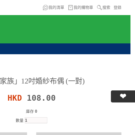
我的清單
我的購物車
搜索
登錄
家族」12吋婚紗布偶 (一對)
HKD
108.00
庫存
0
數量