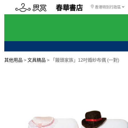
春華書店
香港特別行政區
其他用品
>
文具精品
>
「饅頭家族」12吋婚紗布偶 (一對)