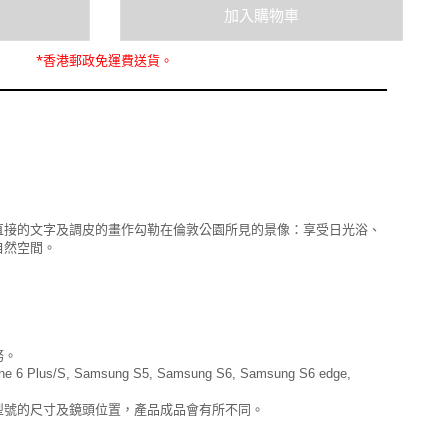
*
香港郵政
免運費
送貨。
直接的文字及調皮的畫作勾勒在倫敦公園所見的景像：享受日光浴、
自然空間。
務。
6 Plus/S, Samsung S5, Samsung S6, Samsung S6 edge,
型號的尺寸及鏡頭位置，產品成品會有所不同。