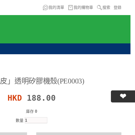
我的清單
我的購物車
搜索
登錄
皮」透明矽膠機殼(PE0003)
HKD
188.00
庫存
0
數量