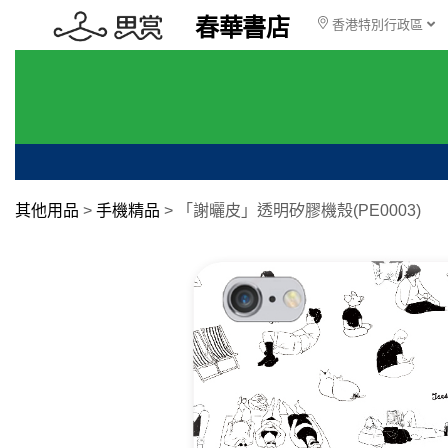
春華書店
香港特別行政區
其他用品
>
手機精品
>
「謝曬皮」透明矽膠機殼(PE0003)