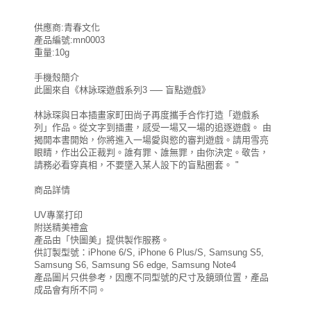
供應商:青春文化
產品編號:mn0003
重量:10g
手機殼簡介
此圖來自《林詠琛遊戲系列3 ── 盲點遊戲》
林詠琛與日本插畫家町田尚子再度攜手合作打造「遊戲系
列」作品。從文字到插畫，感受一場又一場的追逐遊戲。 由
揭開本書開始，你將進入一場愛與慾的審判遊戲。請用雪亮
眼睛，作出公正裁判。誰有罪、誰無罪，由你決定。敬告，
請務必看穿真相，不要墜入某人設下的盲點圈套。 "
商品詳情
UV專業打印
附送精美禮盒
產品由「快圖美」提供製作服務。
供訂製型號：iPhone 6/S, iPhone 6 Plus/S, Samsung S5,
Samsung S6, Samsung S6 edge, Samsung Note4
產品圖片只供參考，因應不同型號的尺寸及鏡頭位置，產品
成品會有所不同。