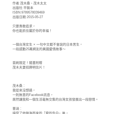
作者:茂木桑、茂木太太
出版社:平裝本
ISBN:9789578039469
出版日期:2015-05-27
只要勇敢追求，
你也能抓住屬於你的幸福！
一個台灣女生 × 一句中文都不會說的日本男生，
一段感動25萬網友的異國愛情故事～
首刷限定！隨書附贈
茂木夫妻招牌明信片！
茂木桑︰
我從來沒想過，
一則無意的Facebook訊息，
居然讓我和一個生活毫無交集的台灣女孩發展出一段戀情。
薏涵︰
接受了他跨海而來的「愛的告白」後，