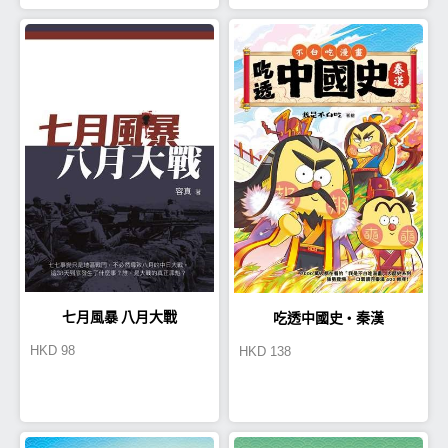
七月風暴 八月大戰
吃透中國史‧秦漢
HKD
98
HKD
138