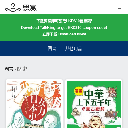
下載齊聊即可領取HKD$10優惠碼!
Download TalkKing to get HKD$10 coupon code!
立即下載 Download Now!
圖書
其他用品
歷史
圖書
>