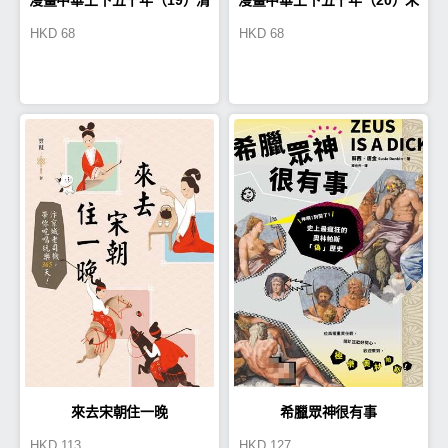
HKD
68
HKD
68
定天下
代皇朝
來去宋朝住一晚
希臘眾神很有事
HKD
113
HKD
127