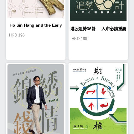
Ho Sin Hang and the Early
港股追勢36計──入市必讀重要
HKD
198
HKD
168
Company Culture of Hang
指標
Seng Bank – A Founder's
Values and the Making of
Company Culture