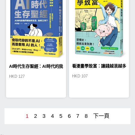
看漫畫學致富：讓錢越滾越多
AI時代生存聖經：AI時代的我
HKD
107
HKD
127
的35個每日習慣
們將如何生活、如何工作？
1
2
3
4
5
6
7
8
下一頁