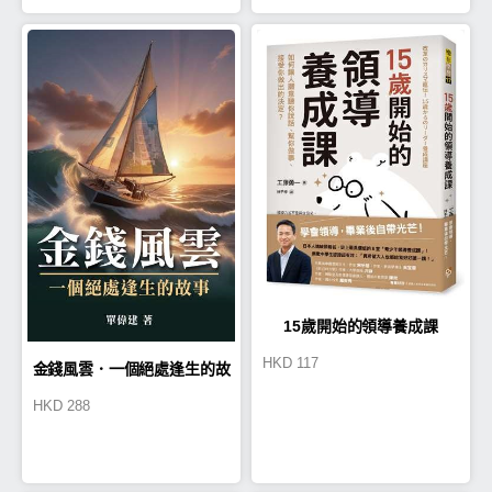
15歲開始的領導養成課
HKD
117
金錢風雲．一個絕處逢生的故
HKD
288
事