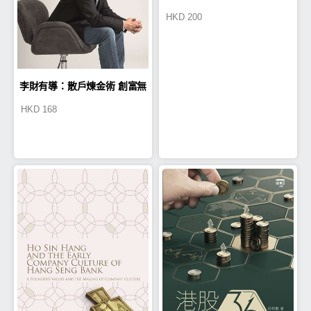
HKD
200
李財有導：散戶煉金術 創富無
HKD
168
難度