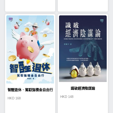
識破經濟陰謀論
智醒退休．駕馭強積金自由行
HKD
148
HKD
168