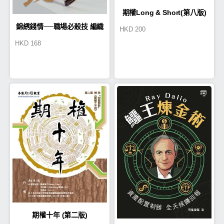
期權Long & Short(第八版)
錦綉錢情──職場必殺技 編織
HKD
200
HKD
168
青雲路
期權十年 (第二版)