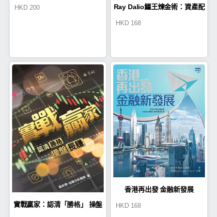
Ray Dalio鱷王煉金術：資產配
HKD
200
HKD
168
置制勝 全天候賺回報
香港再出發 金融新發展
實戰贏家：認清「勝格」 操盤
HKD
168