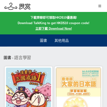
下載齊聊即可領取HKD$10優惠碼!
Download TalkKing to get HKD$10 coupon code!
立即下載 Download Now!
圖書
其他用品
語言學習
圖書
>