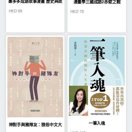
墨多多成語故事漫畫 歷史典故
漫畫學三國成語2赤壁之戰
HKD
88
HKD
78
篇
一筆入魂
神對手與豬隊友：雅俗中文大