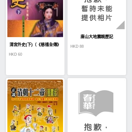
唐山大地震親歷記
清宮外史(下)（《慈禧全傳》
HKD
88
HKD
60
第三冊）