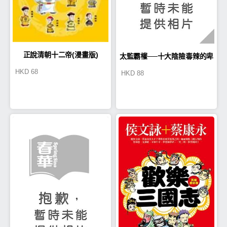
正說清朝十二帝(漫畫版)
太監霸權──十大陰險毒辣的卑
HKD
68
HKD
88
賤奴才