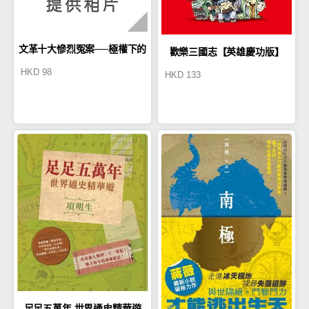
文革十大慘烈冤案──極權下的
歡樂三國志【英雄慶功版】
HKD
98
HKD
133
荒謬真相
足足五萬年 世界通史精華遊