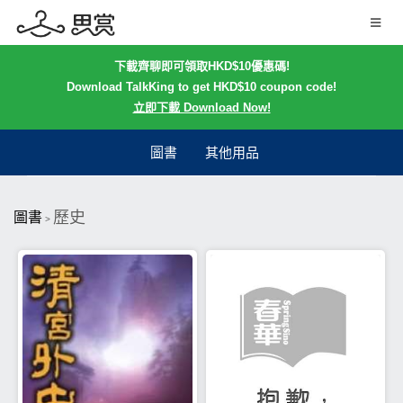
下載齊聊即可領取HKD$10優惠碼!
Download TalkKing to get HKD$10 coupon code!
立即下載 Download Now!
圖書
其他用品
歷史
圖書
>