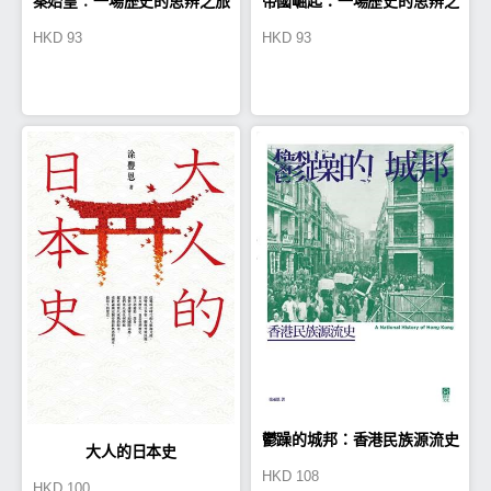
秦始皇︰一場歷史的思辨之旅
帝國崛起：一場歷史的思辨之
HKD
93
HKD
93
旅2
鬱躁的城邦：香港民族源流史
大人的日本史
HKD
108
HKD
100