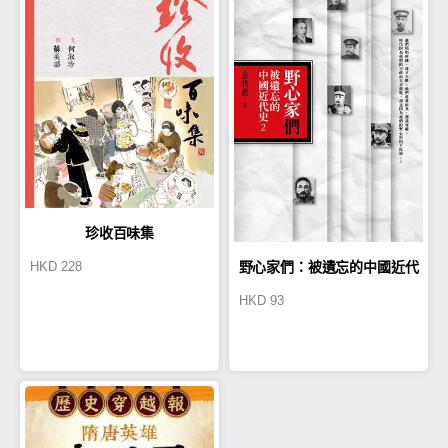
珍收百味集
HKD
228
野心家們：被遺忘的中國近代
HKD
93
史2