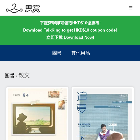
下載齊聊即可領取HKD$10優惠碼!
Download TalkKing to get HKD$10 coupon code!
立即下載 Download Now!
圖書
其他用品
散文
圖書
>