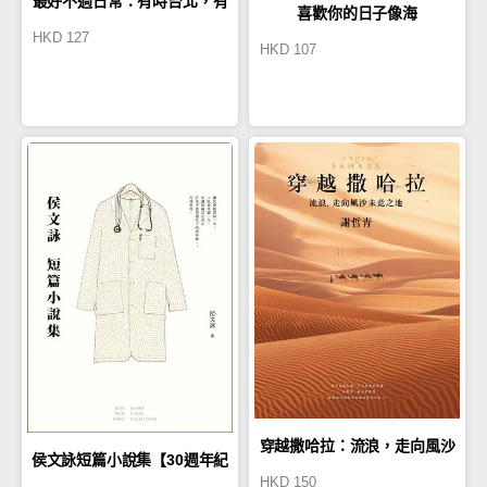
最好不過日常：有時台北，有
喜歡你的日子像海
HKD
127
HKD
107
時他方
穿越撒哈拉：流浪，走向風沙
侯文詠短篇小說集【30週年紀
HKD
150