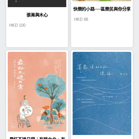
快樂的小路──區樂民與你分享
張岪與木心
HKD
88
的正能量小故事
HKD
100