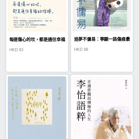
追夢不傭易：寧願一路傷痕纍
每道傷心的坎，都是通往幸福
HKD
98
HKD
93
纍，也不在起點認輸
的階梯