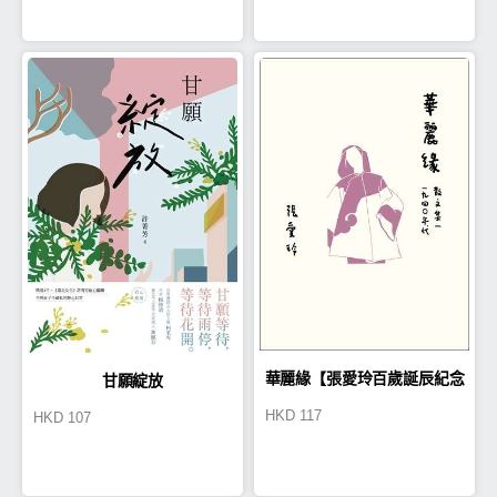
華麗緣【張愛玲百歲誕辰紀念
甘願綻放
HKD
117
HKD
107
版】