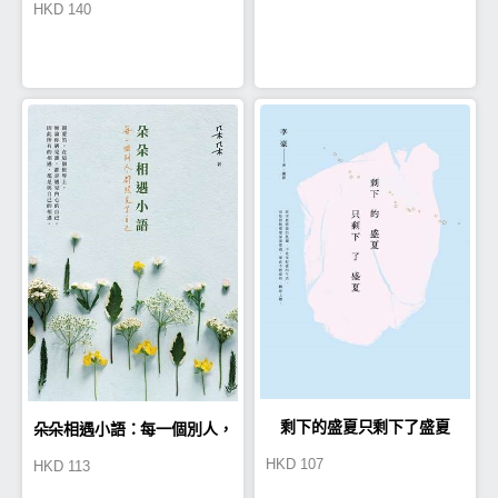
HKD
140
未竟之地
念完全珍藏版】
剩下的盛夏只剩下了盛夏
朵朵相遇小語：每一個別人，
HKD
107
HKD
113
都照見了自己