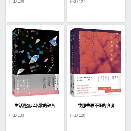
HKD
108
HKD
127
你依舊是最好的日常
生活是無以名狀的碎片
致那些殺不死的浪漫
HKD
133
HKD
120