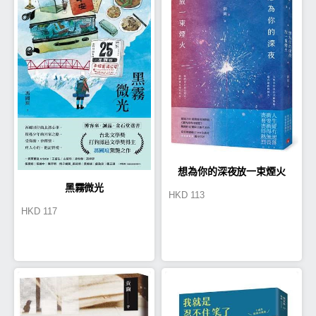
想為你的深夜放一束煙火
黑霧微光
HKD
113
HKD
117