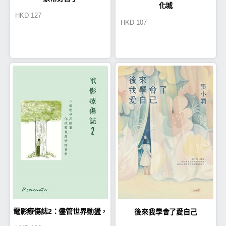
化城
HKD
127
HKD
107
電影療傷誌2：儘管世界動盪，
後來我學會了愛自己