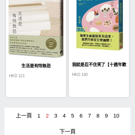
我就是忍不住笑了【十週年歡
生活是有恃無恐
HKD
140
HKD
113
聚珍藏版】
上一頁
1
2
3
4
5
6
7
8
9
10
下一頁