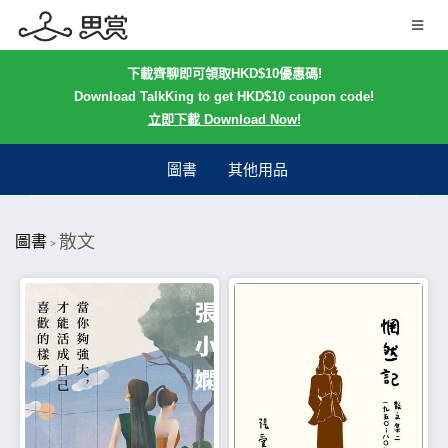
下載齊聊即可領取HKD$10優惠碼!
Download TalkKing to get HKD$10 coupon code!
立即下載 Download Now!
圖書
其他用品
散文
圖書
>