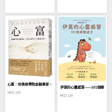
心富：哈佛商學院金融專家，
伊莫的心靈感冒——101個療
HKD
140
HKD
128
打破「成就至上」的致富心法
鬱處方