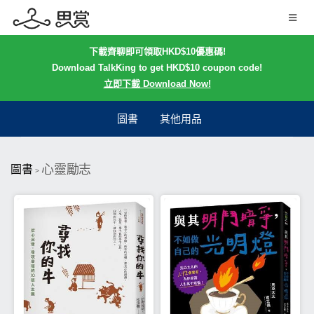
下載齊聊即可領取HKD$10優惠碼!
Download TalkKing to get HKD$10 coupon code!
立即下載 Download Now!
圖書
其他用品
心靈勵志
圖書
>