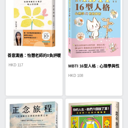
善意溝通：怡慧老師的0負評暖
HKD
117
MBTI 16型人格﹕心理學與性
心說話課
HKD
108
格分析