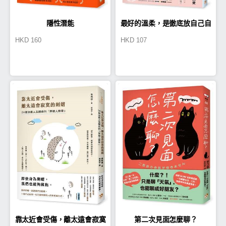
隱性潛能
最好的溫柔，是徹底放自己自
HKD
160
HKD
107
由
靠太近會受傷，離太遠會寂寞
第二次見面怎麼聊？