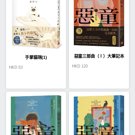
惡童三部曲（Ⅰ）大筆記本
手掌貓咪(1)
HKD
120
HKD
53
【全新譯本】