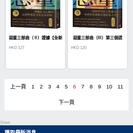
惡童三部曲（Ⅱ）證據【全新
惡童三部曲（Ⅲ）第三個謊
HKD
127
HKD
120
譯本】
【全新譯本】
上一頁
1
2
3
4
5
6
7
8
9
10
11
下一頁
Share
獲取最新消息