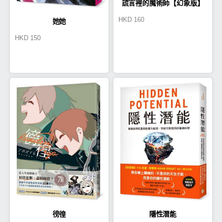
謊言裡的魔術師【幻象版】
HKD
160
她她
HKD
150
徬徨
隱性潛能