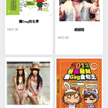
爛Gag姓名學
HKD
38
細細個
HKD
68