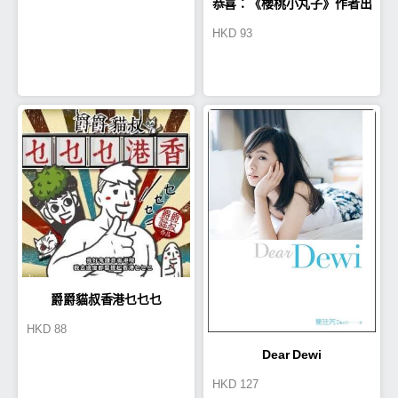
恭喜：《櫻桃小丸子》作者出
HKD
93
道30週年紀念
爵爵貓叔香港乜乜乜
HKD
88
Dear Dewi
HKD
127