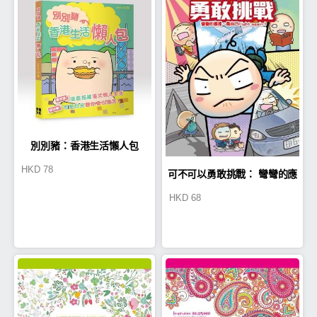
別別豬：香港生活懶人包
HKD
78
可不可以勇敢挑戰： 彎彎的應
HKD
68
援， 為自己Fight again！