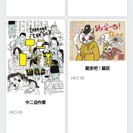
跪安吧！貓奴
HKD
88
中二自作業
HKD
88