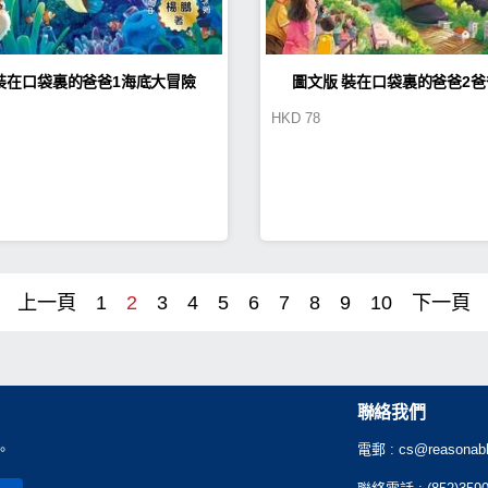
裝在口袋裏的爸爸1海底大冒險
圖文版 裝在口袋裏的爸爸2
HKD
78
上一頁
1
2
3
4
5
6
7
8
9
10
下一頁
聯絡我們
。
電郵 :
cs@reasonabl