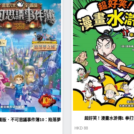
超好笑！漫畫水滸傳1 拳
圖版．不可思議事件簿10：陷落夢
HKD
88