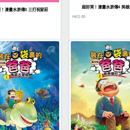
超好笑！漫畫水滸傳4 英
！漫畫水滸傳3 三打祝家莊
HKD
88