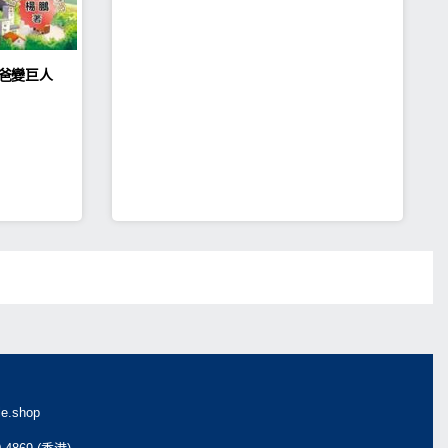
爸爸變巨人
e.shop