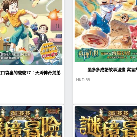
墨多多成語故事漫畫 寓言
在口袋裏的爸爸17：天降神奇弟弟
HKD
88