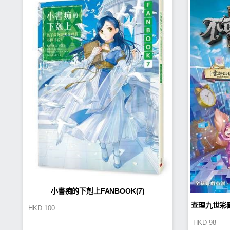
小書痴的下剋上FANBOOK(7)
查理九世彩
HKD
100
HKD
98