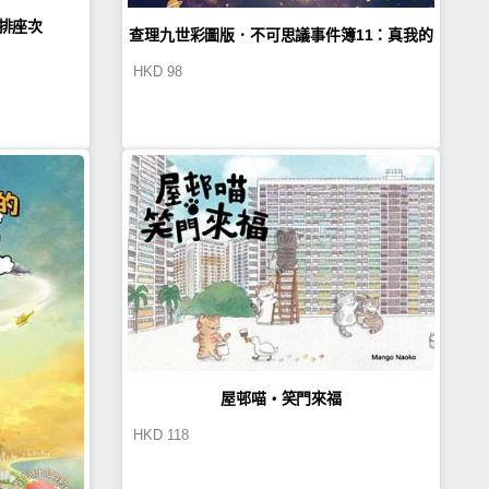
雄排座次
查理九世彩圖版．不可思議事件簿11：真我的
HKD
98
迷宮
屋邨喵・笑門來福
HKD
118