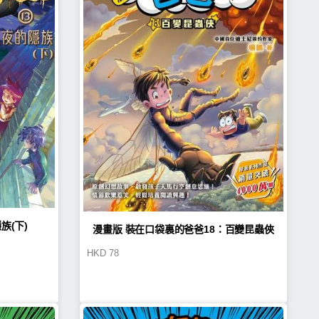
族(下)
漫畫版 裝在口袋裏的爸爸18：百變昆蟲俠
HKD
78