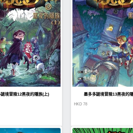
謎境冒險12黑夜的隱族(上)
墨多多謎境冒險13黑夜的隱
HKD
78