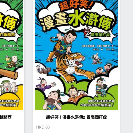
打鎮關西
超好笑！漫畫水滸傳2 景陽岡打虎
HKD
88