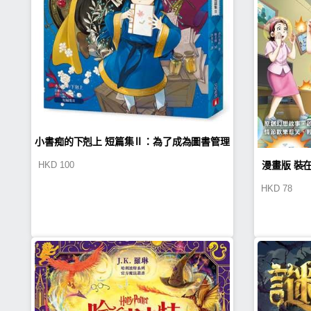
小書痴的下剋上 短篇集Ⅱ：為了成為圖書管理
漫畫版 裝
HKD
100
員不擇手段！
HKD
78