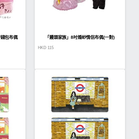
零錢包布偶
「饅頭家族」8吋婚紗情侶布偶(一對)
HKD
115