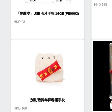
HKD
138
「謝曬皮」USB卡片手指 16GB(PE0003)
HKD
98
別別豬賀年揮春暖手枕
HKD
168