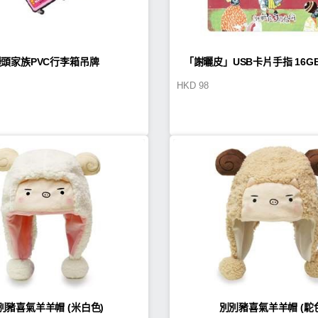
饅頭家族PVC行李箱吊牌
「謝曬皮」USB
HKD
98
別豬喜氣羊羊帽 (米白色)
別別豬喜氣羊羊帽 (駝