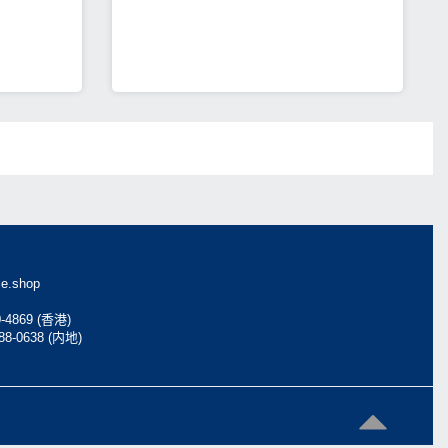
傳奇」筆記本
＋「比自己好
e.shop
0-4869 (香港)
088-0638 (内地)