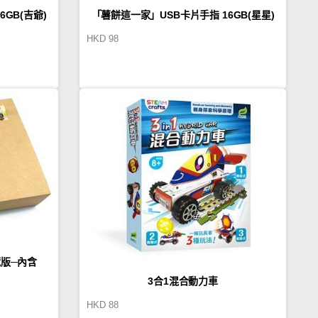
「薯餅這一家」USB卡片手指 16GB(星星)
HKD
98
(TA0001)
版─內含
3合1混合動力車
好的朋友」帆布
HKD
88