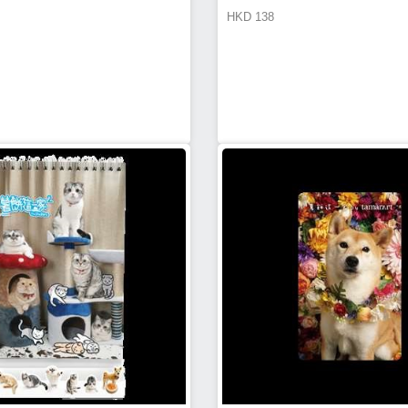
HKD
138