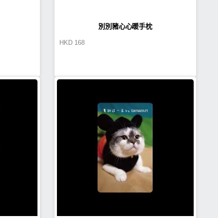
別別豬心心暖手枕
HKD
168