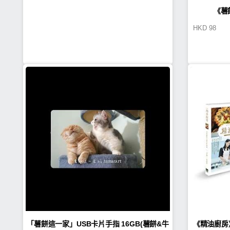
《薯
HKD
98
「薯餅這一家」USB卡片手指 16GB(薯餅&牛
《精油廚房