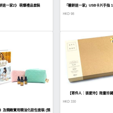
餅這一家2》 萌爆禮品套裝
「薯餅這一家」USB卡片手指 16GB(吉爺)
HKD
98
(TA0002)
【寄件人：張愛玲】限量珍藏
HKD
330
2018「一生一世」桌曆＋「最
》及精緻實用精油化妝包套裝 (預