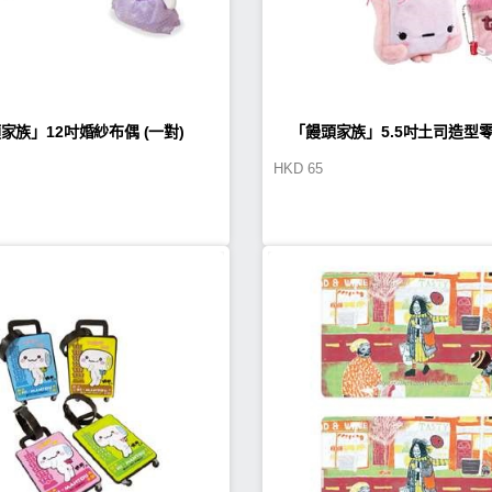
家族」12吋婚紗布偶 (一對)
「饅頭家族」5.5吋土司造型
HKD
65