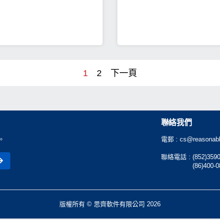
書袋＋「生存之道」紙膠帶＋「
購期: 1/12-20/12)
＋「寫到天荒地老」原木鉛筆組
看一點」老照片
1
2
下一頁
聯絡我們
。
電郵 :
cs@reasonabl
聯絡電話 :
(852)359
(86)400-
版權所有 © 思齊軟件有限公司 2026