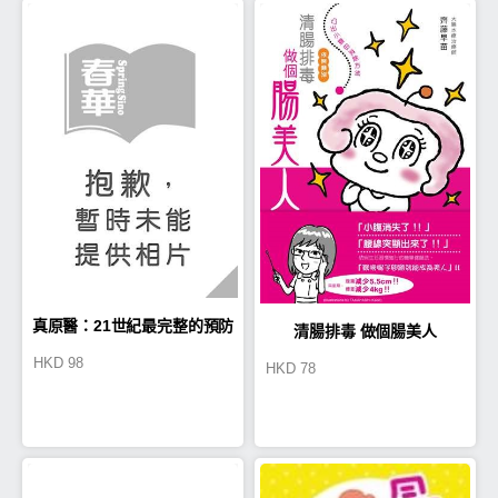
真原醫：21世紀最完整的預防
清腸排毒 做個腸美人
HKD
98
HKD
78
醫學