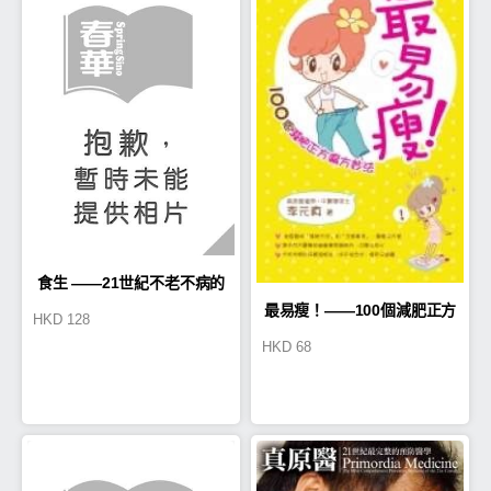
食生 ——21世紀不老不病的
最易瘦！——100個減肥正方
HKD
128
A++級飲食法
HKD
68
偏方妙法