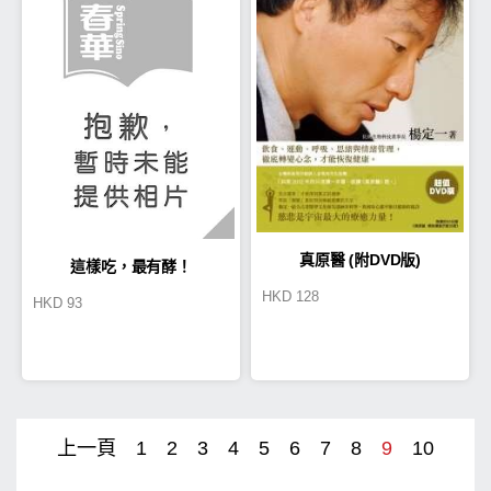
真原醫 (附DVD版)
這樣吃，最有酵！
HKD
128
HKD
93
上一頁
1
2
3
4
5
6
7
8
9
10