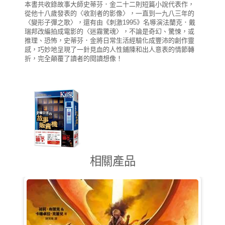
本書共收錄故事大師史蒂芬．金二十二則短篇小說代表作，
從他十八歲發表的〈收割者的影像〉，一直到一九八三年的
〈變形子彈之歌〉，還有由《刺激1995》名導演法蘭克．戴
瑞邦改編拍成電影的〈迷霧驚魂〉，不論是奇幻、驚悚，或
推理、恐怖，史蒂芬．金將日常生活經驗化成豐沛的創作靈
感，巧妙地呈現了一針見血的人性鋪陳和出人意表的情節轉
折，完全顛覆了讀者的閱讀想像！
相關產品