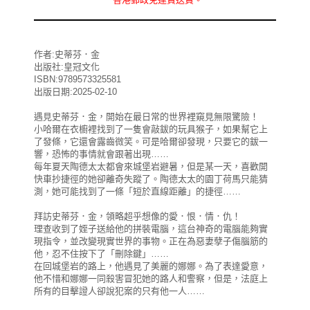
作者:史蒂芬．金
出版社:皇冠文化
ISBN:9789573325581
出版日期:2025-02-10
遇見史蒂芬．金，開始在最日常的世界裡窺見無限驚險！
小哈爾在衣櫥裡找到了一隻會敲鈸的玩具猴子，如果幫它上
了發條，它還會露齒微笑。可是哈爾卻發現，只要它的鈸一
響，恐怖的事情就會跟著出現……
每年夏天陶德太太都會來城堡岩避暑，但是某一天，喜歡開
快車抄捷徑的她卻離奇失蹤了。陶德太太的園丁荷馬只能猜
測，她可能找到了一條「短於直線距離」的捷徑……
拜訪史蒂芬．金，領略超乎想像的愛．恨．情．仇！
理查收到了姪子送給他的拼裝電腦，這台神奇的電腦能夠實
現指令，並改變現實世界的事物。正在為惡妻孽子傷腦筋的
他，忍不住按下了「刪除鍵」……
在回城堡岩的路上，他遇見了美麗的娜娜。為了表達愛意，
他不惜和娜娜一同殺害冒犯她的路人和警察，但是，法庭上
所有的目擊證人卻說犯案的只有他一人……