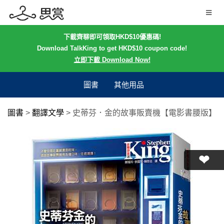
下載齊聊即可領取HKD$10優惠碼!
Download TalkKing to get HKD$10 coupon code!
立即下載 Download Now!
圖書
其他用品
圖書
>
翻譯文學
>
史蒂芬．金的故事販賣機【電影書腰版】