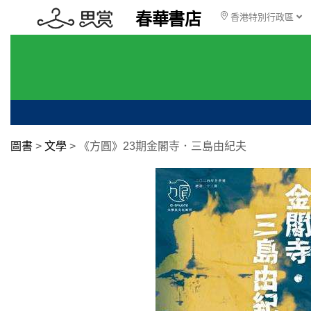
春華書店
香港特別行政區
圖書
>
文學
>
《方圓》23期金閣寺．三島由紀夫