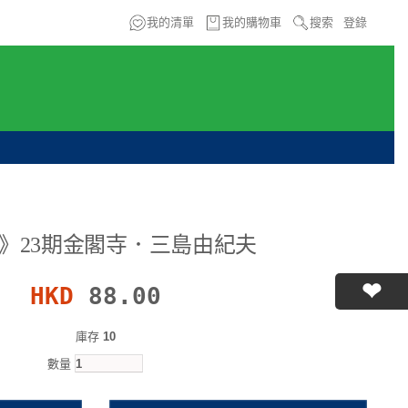
我的清單
我的購物車
搜索
登錄
》23期金閣寺．三島由紀夫
HKD
88.00
庫存
10
數量