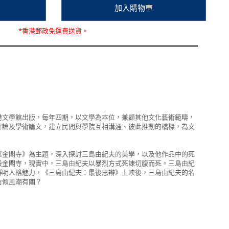
*
香港郵政
免運費
送貨。
港文學館出版，每年四期，以文學為本位，兼顧其他文化藝術範疇，
評論及學術論文，建立民間與學院互相溝通、彼此推動的橋樑，為文
《金閣寺》為主題，深入探討三島由紀夫的美學，以及他作品中的死
毀金閣寺，現實中，三島由紀夫以暴烈方式死諫切腹而死。三島由紀
鮮明人格魅力，《三島由紀夫：最後思辯》上映後，三島由紀夫的名
右傾風潮有關？