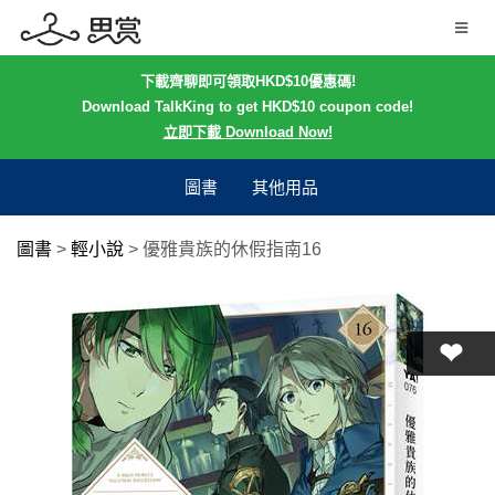
下載齊聊即可領取HKD$10優惠碼!
Download TalkKing to get HKD$10 coupon code!
立即下載 Download Now!
圖書
其他用品
圖書
>
輕小說
>
優雅貴族的休假指南16