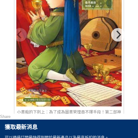
小書痴的下剋上：為了成為圖書管理員不擇手段！第二部神
小
殿的見習巫女Ⅲ
Share
HKD 100.00
獲取最新消息
可以通過訂閲最快得到關於最新產品以及最高折扣的消息。