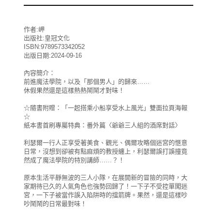
作者:岬
出版社:皇冠文化
ISBN:9789573342052
出版日期:2024-09-16
內容簡介：
前進魔法學院，以及「那個男人」的歸來……
休假果然還是這樣熱熱鬧鬧才對味！
☆隨書附贈：「一起搭乘小船享受水上風光」雙面拉頁海報
☆
紙本書首刷專屬特典：番外篇〈爺爺三人組的酒席對話〉
利瑟爾一行人正享受著美食、觀光、偶爾攻略個迷宮的愜意
日常，沒想到卻被有點麻煩的教授纏上，利瑟爾誤打誤撞竟
然成了魔法學院的特別講師……？！
原本生活平靜無波的三人小隊，在展開新的冒險的同時，大
家期待已久的人氣角色也強勢回歸了！一下子不受控單闖迷
宮，一下子被當作誤入陷阱時的擋箭牌。果然，還是這樣吵
吵鬧鬧的日常最對味！