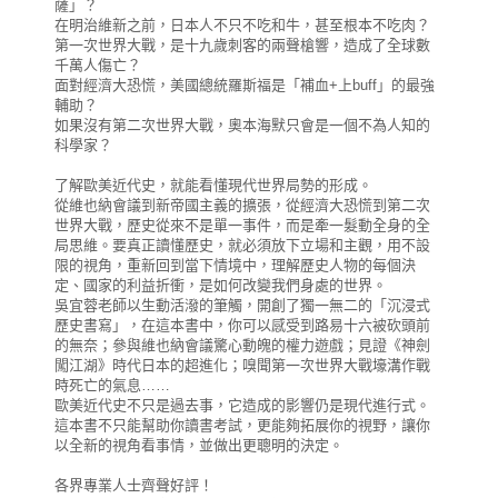
薩」？
在明治維新之前，日本人不只不吃和牛，甚至根本不吃肉？
第一次世界大戰，是十九歲刺客的兩聲槍響，造成了全球數
千萬人傷亡？
面對經濟大恐慌，美國總統羅斯福是「補血+上buff」的最強
輔助？
如果沒有第二次世界大戰，奧本海默只會是一個不為人知的
科學家？
了解歐美近代史，就能看懂現代世界局勢的形成。
從維也納會議到新帝國主義的擴張，從經濟大恐慌到第二次
世界大戰，歷史從來不是單一事件，而是牽一髮動全身的全
局思維。要真正讀懂歷史，就必須放下立場和主觀，用不設
限的視角，重新回到當下情境中，理解歷史人物的每個決
定、國家的利益折衝，是如何改變我們身處的世界。
吳宜蓉老師以生動活潑的筆觸，開創了獨一無二的「沉浸式
歷史書寫」，在這本書中，你可以感受到路易十六被砍頭前
的無奈；參與維也納會議驚心動魄的權力遊戲；見證《神劍
闖江湖》時代日本的超進化；嗅聞第一次世界大戰壕溝作戰
時死亡的氣息……
歐美近代史不只是過去事，它造成的影響仍是現代進行式。
這本書不只能幫助你讀書考試，更能夠拓展你的視野，讓你
以全新的視角看事情，並做出更聰明的決定。
各界專業人士齊聲好評！