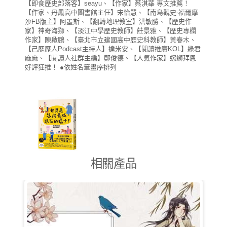
【即食歷史部落客】seayu、【作家】蔡淇華 專文推薦！
【作家、丹鳳高中圖書館主任】宋怡慧、【南島觀史-福爾摩
沙FB版主】阿墨斯、【翻轉地理教室】洪敏勝、【歷史作
家】神奇海獅、【淡江中學歷史教師】莊景雅、【歴史專欄
作家】陳啟鵬、【臺北市立建國高中歷史科教師】黃春木、
【己歷歷人Podcast主持人】達米安、【閱讀推廣KOL】綠君
麻麻、【閱讀人社群主編】鄭俊德、【人氣作家】螺螄拜恩
好評狂推！ ●依姓名筆畫序排列
相關產品