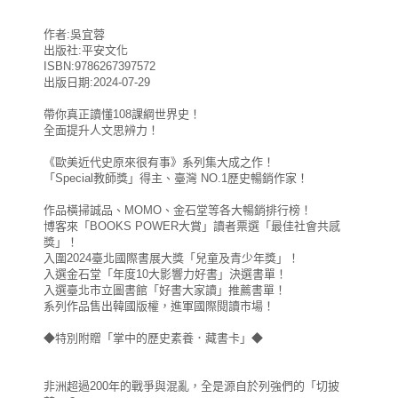
作者:吳宜蓉
出版社:平安文化
ISBN:9786267397572
出版日期:2024-07-29
帶你真正讀懂108課綱世界史！
全面提升人文思辨力！
《歐美近代史原來很有事》系列集大成之作！
「Special教師獎」得主、臺灣 NO.1歷史暢銷作家！
作品橫掃誠品、MOMO、金石堂等各大暢銷排行榜！
博客來「BOOKS POWER大賞」讀者票選「最佳社會共感
獎」！
入圍2024臺北國際書展大獎「兒童及青少年獎」！
入選金石堂「年度10大影響力好書」決選書單！
入選臺北市立圖書館「好書大家讀」推薦書單！
系列作品售出韓國版權，進軍國際閱讀市場！
◆特別附贈「掌中的歷史素養．藏書卡」◆
非洲超過200年的戰爭與混亂，全是源自於列強們的「切披