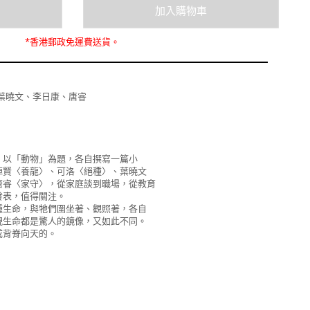
*
香港郵政
免運費
送貨。
葉曉文、李日康、唐睿
，以「動物」為題，各自撰寫一篇小
焯賢〈養龍〉、可洛〈絕種〉、葉曉文
唐睿〈家守〉，從家庭談到職場，從教育
發表，值得關注。
種生命，與牠們圍坐著、觀照著，各自
現生命都是驚人的鏡像，又如此不同。
成背脊向天的。