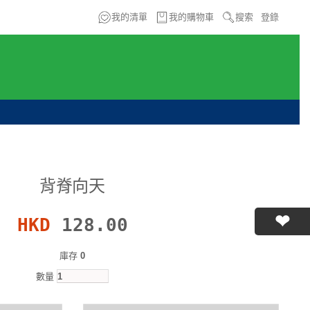
我的清單
我的購物車
搜索
登錄
背脊向天
HKD
128.00
庫存
0
數量