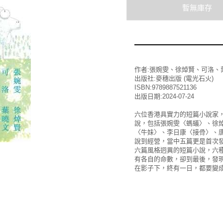
作者:張婉雯、徐焯賢、可洛、
出版社:麥穗出版 (電光石火)
ISBN:9789887521136
出版日期:2024-07-24
六位香港具實力的短篇小說家
說，包括張婉雯〈螞蟻〉、徐
〈牛妹〉、李日康〈接骨〉、
說到經營，當中五篇更是首次
六篇風格迥異的短篇小說，六
有各自的命數，卻到最後，發
在影子下，終有一日，都要變