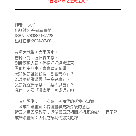
*
香港郵政
免運費
送貨。
作者:王文華
出版社:小皇冠童書館
ISBN:9789882167728
出版日期:2024-07-08
赤壁大戰後，大事底定，
曹操回到北方休養生息，
劉備應邀入蜀，孫權好好經營江東，
看似相安無事，實際暗潮洶湧！
想知道是誰被殺得「割鬚棄袍」？
為甚麼稱讚趙雲「一身是膽」？
又是誰沉迷享樂、「樂不思蜀」？
我們一起看「漫畫學三國成語」吧！
三國小學堂：一一搜羅三國時代的延伸小知識
三國成語漫畫廊：看漫畫學成語背後的意思
近義／反義詞教室：與漫畫意思相關／相反的成語一目了然
成語漫畫廊：古代成語現代爆笑詮釋