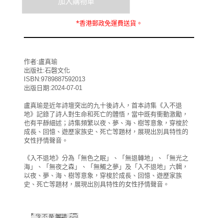
*
香港郵政
免運費
送貨。
作者:盧真瑜
出版社:石磬文化
ISBN:9789887592013
出版日期:2024-07-01
盧真瑜是近年詩壇突出的九十後詩人，首本詩集《入不退
地》記錄了詩人對生命和死亡的體悟，當中既有衝動激勵，
也有平靜細述；詩集頻繁以夜、夢、海、樹等意象，穿梭於
成長、回憶、遊歷家族史、死亡等題材，展現出別具特性的
女性抒情聲音。
《入不退地》分為「無色之眠」、「無退轉地」、「無光之
海」、「無夜之森」、「無觸之夢」及「入不退地」六輯，
以夜、夢、海、樹等意象，穿梭於成長、回憶、遊歷家族
史、死亡等題材，展現出別具特性的女性抒情聲音。