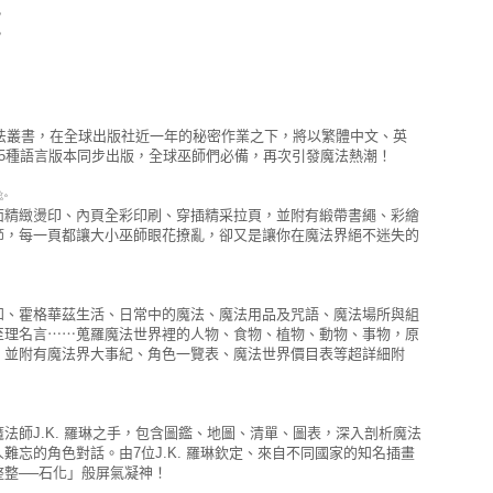
？
？
方魔法叢書，在全球出版社近一年的秘密作業之下，將以繁體中文、英
35種語言版本同步出版，全球巫師們必備，再次引發魔法熱潮！
✨
面精緻燙印、內頁全彩印刷、穿插精采拉頁，並附有緞帶書繩、彩繪
節，每一頁都讓大小巫師眼花撩亂，卻又是讓你在魔法界絕不迷失的
知、霍格華茲生活、日常中的魔法、魔法用品及咒語、魔法場所與組
至理名言⋯⋯蒐羅魔法世界裡的人物、食物、植物、動物、事物，原
，並附有魔法界大事紀、角色一覽表、魔法世界價目表等超詳細附
法師J.K. 羅琳之手，包含圖鑑、地圖、清單、圖表，深入剖析魔法
難忘的角色對話。由7位J.K. 羅琳欽定、來自不同國家的知名插畫
整整──石化」般屏氣凝神！