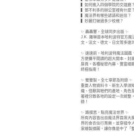
▍如何進入四個學院的交誼廳
▍鄧不利多的辦公室裡有什麼
▍魔法界有哪些諺語和迷信？
▍妙麗打破過多少校規？
✨ 轟轟響，全球同步出版 ✨
J.K. 羅琳首本哈利波特官
文、法文、德文、日文等多達
✨ 速速前，哈利波特魔法圖鑑 
方便攤平閱讀的超大開本、封
扉頁。各種秘密內幕、豐富細
終極指南！
✨ 雙雙製，全七章節及附錄 ✨
重要人物資料卡、新生入學須
織、怪獸與牠們的產地、角色
著裡分散各地的設定一次統整
錄！
✨ 路摸思，點亮魔法世界 ✨
所有內容皆出自魔法界首席大魔
界的食衣住行育樂，並穿插令人
家繪製插圖，讓你像是中了「