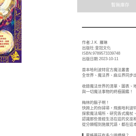
作者:J.K. 羅琳
出版社:皇冠文化
ISBN:9789573339748
出版日期:2023-10-11
首本哈利波特官方魔法叢書
全世界、魔法界、麻瓜界同步
收錄魔法世界的清單、圖表、
與一切魔法事物的終極圖鑑！
梅林的鬍子啊！
快跨上的你掃帚，飛進哈利波
探索魔法場所、研究各式魔杖
認識那些曾經生活在這的女巫
從分類帽到施展咒語，都在這
▍霍格華茲有多少道樓梯？