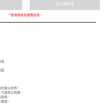
*
香港郵政
免運費
送貨。
出版
地圖
特的魔法世界！
、巧遇奇幻怪獸、
和巫師，
本書裡！