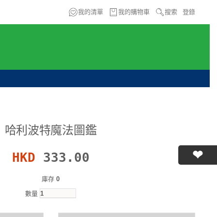
我的清單
我的購物車
搜索
登錄
哈利波特魔法圖鑑
HKD
333.00
庫存
0
數量